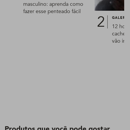
masculino: aprenda como
fazer esse penteado fácil
GALERIA
12 hom
cachea
vão ins
Produtos que você pode gostar