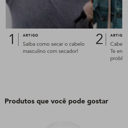
ARTIGO
ARTIGO
Saiba como secar o cabelo
Cabelo 
masculino com secador!
Te ensi
proble
Produtos que você pode gostar