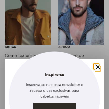
ARTIGO
ARTIGO
Como texturizar o
Aplicativo de
cabelo masculino?
barbearia: tecnologia a
Ensinamos 4 formas
favor do cabelo, barba
Fechar
simples
e bigode
Inspire-se
Inscreva-se na nossa newsletter e
receba dicas exclusivas para
cabelos incríveis