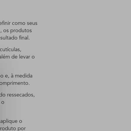
efinir como seus
s, os produtos
ultado final.
utículas,
além de levar o
do e, à medida
comprimento.
do ressecados,
 o
 aplique o
produto por