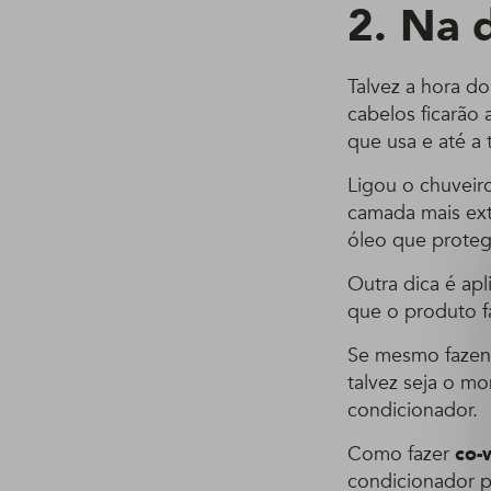
2. Na 
Talvez a hora d
cabelos ficarão
que usa e até a
Ligou o chuveir
camada mais exte
óleo que protege
Outra dica é ap
que o produto f
Se mesmo fazend
talvez seja o m
condicionador.
Como fazer
co-
condicionador p