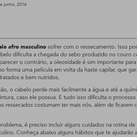
de junho, 2016
lo afro masculino
sofrer com o ressecamento. Isso po
abelo dificulta a chegada do sebo produzido no couro c
arecer o contrário, a oleosidade é sim importante para 
bo forma uma película em volta da haste capilar, que gar
ratados e bem nutridos.
ão, o cabelo perde mais facilmente a água e até a quím
intura, caso ele possua. E tudo isso dificulta o process
ios ressecados costumam ter mais nós, além de ficare
problema, é preciso incluir alguns cuidados na rotina de
ulino. Conheça abaixo alguns hábitos que te ajudarão a