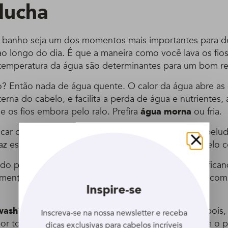
ducha
o banho seja um dos momentos mais importantes para d
 ao longo do dia. É que a maneira como você lava os fio
 temperatura da água são determinantes para um bom res
o? Então nada de água quente. O calor da água abre as c
rna do cabelo, e facilita a perda de água e nutrientes, 
 os fios embora pelo ralo. Prefira
água morna
ou fria.
licar o shampoo em diferentes regiões do couro cabelu
az espuma enquanto você massageia, distribuí-lo pelo 
Fechar
o pré-poo você sentir que os seus cabelos estão fican
omento de tentar fazer co-wash, técnica de lavagem com
Inspire-se
wash
? Primeiro, molhe os fios com água morna. Depois,
Inscreva-se na nossa newsletter e receba
or todo o cabelo, inclusive perto da raiz. Massageie o 
dicas exclusivas para cabelos incríveis