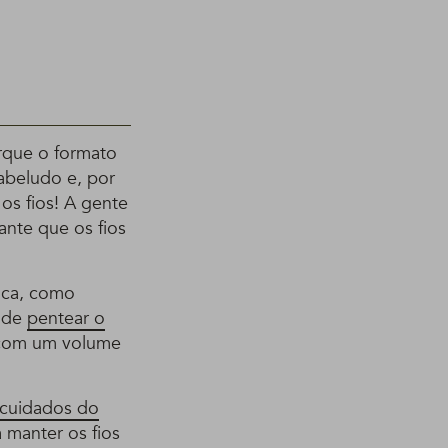
rque o formato
abeludo e, por
os fios! A gente
ante que os fios
ica, como
o de
pentear o
m com um volume
cuidados do
 manter os fios