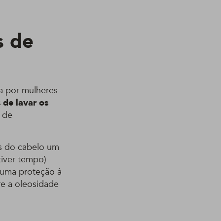
s de
a por mulheres
 de lavar os
 de
as do cabelo um
tiver tempo)
 uma proteção à
re a oleosidade