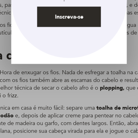
, passando os dedos entre os fios para tirar os nós, e
cnica ideal para quando os seus fios estão sujos, mas 
Inscreva-se
 os fios, opte por tomar uma ducha de água fria. A água
ículas e mantém os fios com brilho, macios e fáceis de
 de finalizar
Hora de enxugar os fios. Nada de esfregar a toalha na 
o com os fios também abre as escamas do cabelo e result
lhor técnica de secar o cabelo afro é o
plopping,
que 
o frizz.
cnica em casa é muito fácil: separe uma
toalha de micro
godão
e, depois de aplicar creme para pentear no cabel
te de madeira ou garfo, com dentes largos. Então, abra
lana, posicione sua cabeça virada para ela e jogue o ca