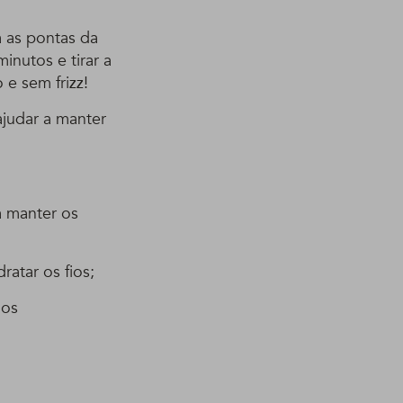
 as pontas da
inutos e tirar a
 e sem frizz!
ajudar a manter
a manter os
ratar os fios;
ios