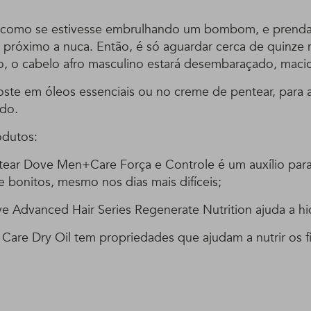
a como se estivesse embrulhando um bombom, e prenda
 próximo a nuca. Então, é só aguardar cerca de quinze m
o, o cabelo afro masculino estará desembaraçado, macio
aposte em óleos essenciais ou no creme de pentear, para 
ado.
odutos:
ear Dove Men+Care Força e Controle é um auxílio par
 bonitos, mesmo nos dias mais difíceis;
e Advanced Hair Series Regenerate Nutrition ajuda a hid
Care Dry Oil tem propriedades que ajudam a nutrir os f