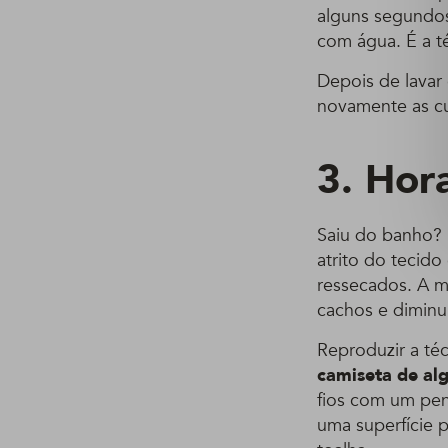
alguns segundos
com água. É a té
Depois de lavar
novamente as cut
3. Hora
Saiu do banho? 
atrito do tecid
ressecados. A me
cachos e diminui 
Reproduzir a té
camiseta de al
fios com um pen
uma superfície p