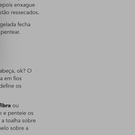
 depois enxague
estão ressecados.
 gelada fecha
 pentear.
cabeça, ok? O
a em fios
define os
fibra
ou
o e penteie os
 a toalha sobre
belo sobre a