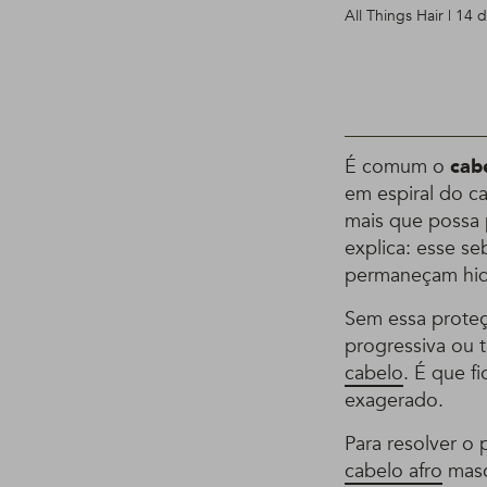
All Things Hair | 14 
É comum o
cabe
em espiral do c
mais que possa p
explica: esse se
permaneçam hid
Sem essa proteç
progressiva ou t
cabelo
. É que f
exagerado.
Para resolver o 
cabelo afro
masc