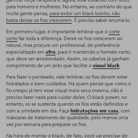
ganhou força na época e, agora, está voltando com tudo,
para homens e mulheres. No entanto, ao contrário do que
muita gente pensa,
para exibir um black bonito, não
basta deixar os fios crescerem
. É preciso saber arrumá-lo.
Em primeiro lugar, é importante lembrar que o
corte
certo
faz toda a diferença. Deixe os fios crescerem ao
natural, mas procure um profissional, de preferência
especializado em
afro
, para ir mantendo o formato certo,
que deve ser arredondado. Assim, os cabelos já ganham
comprimento de um jeito que facilite o
visual black
.
Para fazer o penteado, vale lembrar, os fios devem estar
hidratados e bem cuidados. Há quem pense que como o
fio crespo já tem esse visual meio seco mesmo, não é
preciso fazer nada para cuidar deles. O black power, no
entanto, só se sustenta quando os fios estão definidos e
com a umidade em dia. Faça
hidratações em casa
, com
máscaras de tratamento de qualidade, pelo menos uma
vez por semana para preparar os fios.
Na hora de montar o black, de fato, você vai precisar de