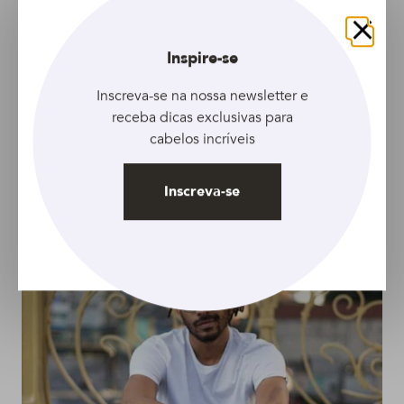
Fechar
Inspire-se
Inscreva-se na nossa newsletter e
ARTIGO
ARTIGO
receba dicas exclusivas para
Cabelo afro masculino:
Volume do cabelo afro
cabelos incríveis
dicas para pentear os
do jeito que você
fios
quer: aprenda como
Inscreva-se