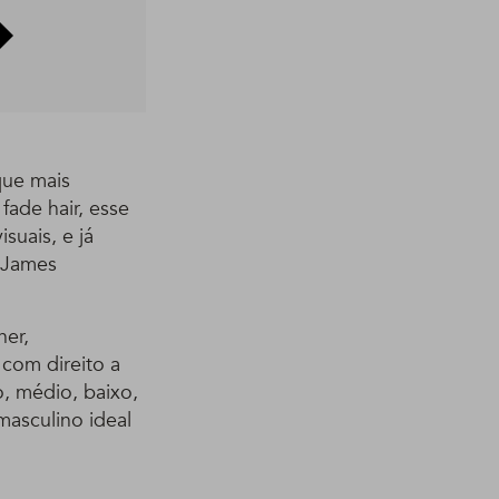
que mais
ade hair, esse
suais, e já
 James
her,
 com direito a
o, médio, baixo,
asculino ideal