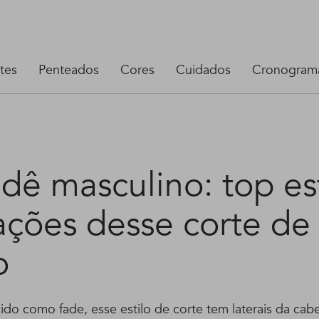
tes
Penteados
Cores
Cuidados
Cronograma
dê masculino: top est
ações desse corte de
o
o como fade, esse estilo de corte tem laterais da cab