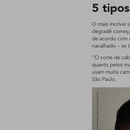
5 tipo
O mais incrível 
degradê começa,
de acordo com o
navalhado – se 
“O corte de ca
quanto pelos ma
usam muita camis
São Paulo.