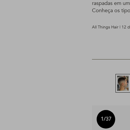
raspadas em um
Conheça os tipos
All Things Hair | 12
1
/37