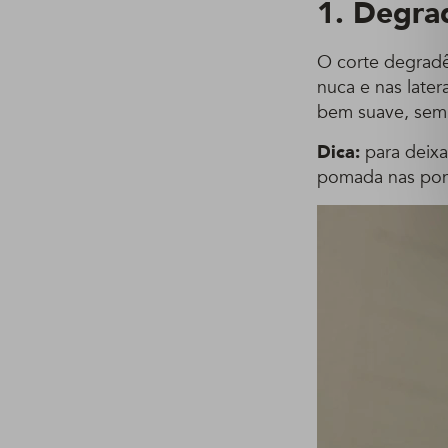
1. Degrad
O corte degradê
nuca e nas late
bem suave, sem 
Dica:
para deixa
pomada nas pont