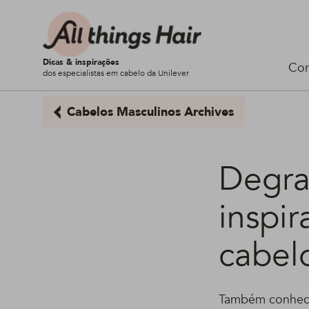
Dicas & inspirações
Cor
dos especialistas em cabelo da Unilever
Cabelos Masculinos Archives
Degra
inspir
cabel
Também conhecid