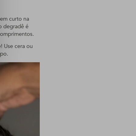
bem curto na
 o degradê é
 comprimentos.
e! Use cera ou
mpo.