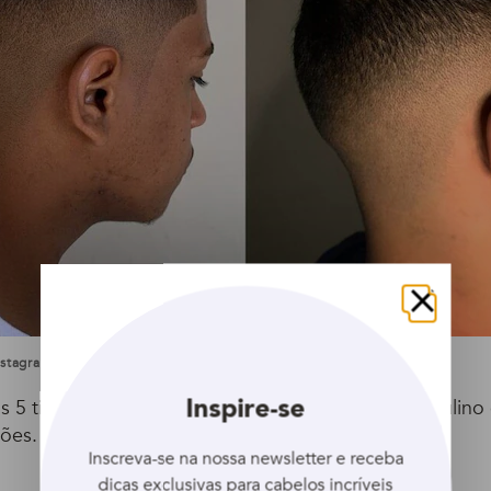
Fechar
Instagram @barbearia_brows_design
Inspire-se
os 5 tipos mais famosos dos cortes de cabelo masculino
ções.
Inscreva-se na nossa newsletter e receba
dicas exclusivas para cabelos incríveis