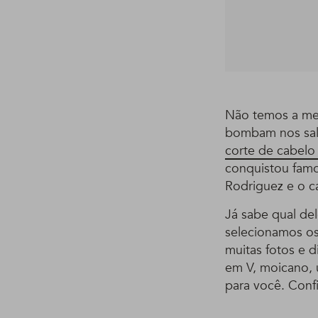
Não temos a men
bombam nos salõ
corte de cabelo
conquistou famo
Rodriguez e o c
Já sabe qual del
selecionamos os 
muitas fotos e d
em V, moicano, 
para você. Confi