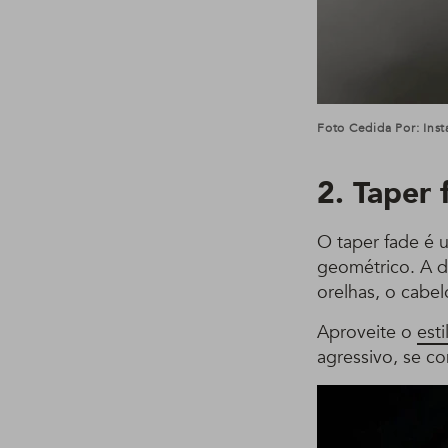
Foto Cedida Por: Ins
2. Taper 
O taper fade é 
geométrico. A d
orelhas, o cabel
Aproveite o
est
agressivo, se co