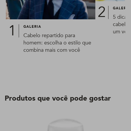
GALERIA
5 dicas
cabelo 
GALERIA
um vol
Cabelo repartido para
homem: escolha o estilo que
combina mais com você
Produtos que você pode gostar