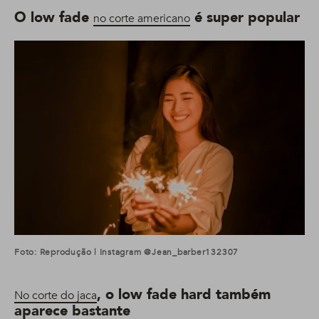
O low fade
é super popular
no corte americano
Foto: Reprodução | Instagram @jean_barber132307
, o low fade hard também
No corte do jaca
aparece bastante