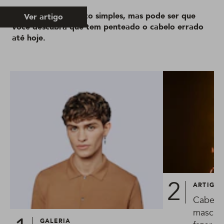
Pode parecer um ato simples, mas pode ser que
Ver artigo
você descubra que tem penteado o cabelo errado
até hoje.
ARTIGO
Cabelo 
mascul
GALERIA