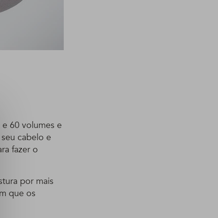
0 e 60 volumes e
 seu cabelo e
ra fazer o
stura por mais
om que os