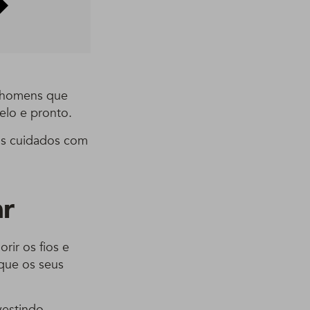
 homens que
elo e pronto.
 os cuidados com
ar
rir os fios e
que os seus
nvestindo