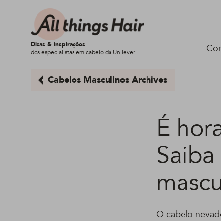
Dicas & inspirações
Cor
dos especialistas em cabelo da Unilever
Cabelos Masculinos Archives
É hor
Saiba 
mascu
O cabelo nevado