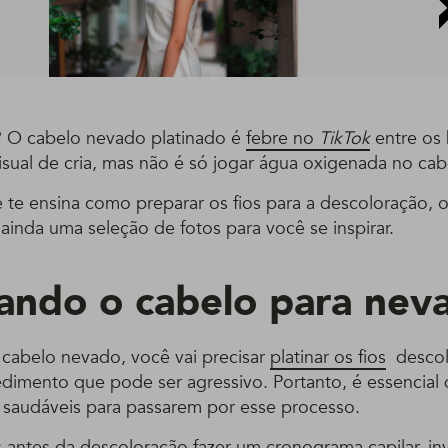
? O cabelo nevado platinado é
febre no
TikTok
entre os
isual de cria, mas não é só jogar água oxigenada no cab
te te ensina como preparar os fios para a descoloração,
 ainda uma seleção de fotos para você se inspirar.
ando o cabelo para nev
 cabelo nevado, você vai precisar
platinar os fios
descolo
dimento que pode ser agressivo. Portanto, é essencial 
 saudáveis para passarem por esse processo.
 antes da descoloração fazer um
cronograma capilar
, i