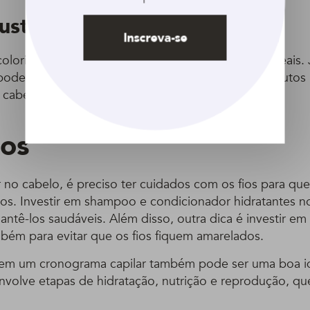
usta
Inscreva-se
olorir o cabelo em casa, vai gastar, em média, 60 reais.
ode variar já que vai depender do salão, dos produtos 
cabelo. Mas não vai sair menos do que 100 reais.
os
 no cabelo, é preciso ter cuidados com os fios para que
os. Investir em shampoo e condicionador hidratantes no
antê-los saudáveis. Além disso, outra dica é investir e
ém para evitar que os fios fiquem amarelados.
ir em um cronograma capilar também pode ser uma boa id
volve etapas de hidratação, nutrição e reprodução, que