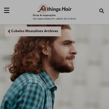
Se
Dicas & inspirações
dos especialistas em cabelo da Unilever
Cabelos Masculinos Archives