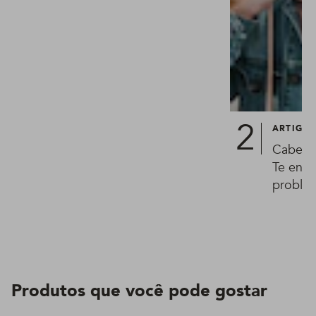
ARTIGO
Cabelo 
Te ensi
proble
Produtos que você pode gostar