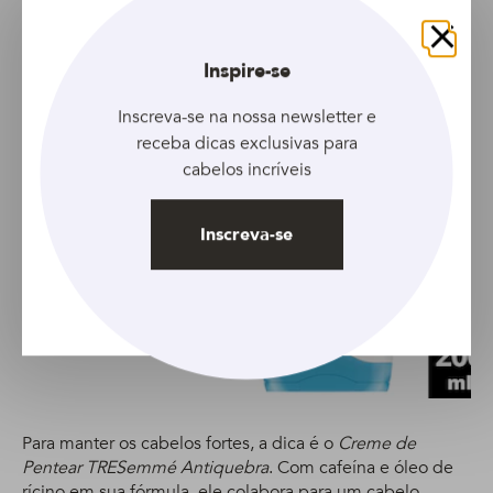
Limpeza Profunda
, que ajuda a limpar profundamente,
eliminando a oleosidade em excesso, além de a ativar a
Fechar
camada de proteção natural do couro cabeludo contra a
Inspire-se
caspa.
Inscreva-se na nossa newsletter e
receba dicas exclusivas para
cabelos incríveis
Inscreva-se
Acondicionador Baby
Dove Humectación
Enriquecida 200 ml
Para manter os cabelos fortes, a dica é o
Creme de
Pentear TRESemmé Antiquebra
. Com cafeína e óleo de
rícino em sua fórmula, ele colabora para um cabelo