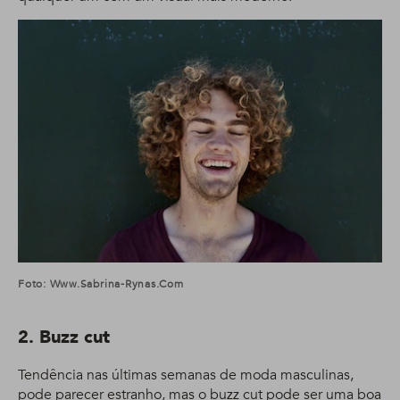
Foto: Www.sabrina-Rynas.com
2. Buzz cut
Tendência nas últimas semanas de moda masculinas,
pode parecer estranho, mas o
buzz cut
pode ser uma boa