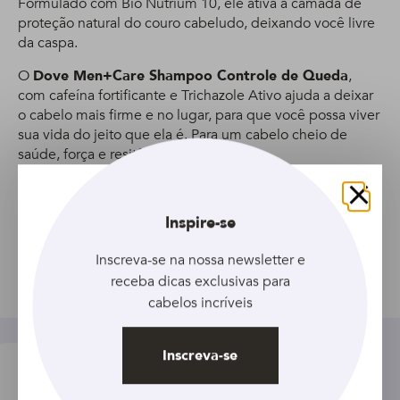
Formulado com Bio Nutrium 10, ele ativa a camada de
proteção natural do couro cabeludo, deixando você livre
da caspa.
O
Dove Men+Care Shampoo Controle de Queda
,
com cafeína fortificante e Trichazole Ativo ajuda a deixar
o cabelo mais firme e no lugar, para que você possa viver
sua vida do jeito que ela é. Para um cabelo cheio de
saúde, força e resitência.
O
Creme para Pentear Dove Men+Care Força e
Controle
controla o volume e deixa o cabelo macio e
Fechar
Inspire-se
bonito até nos dias mais difíceis. Aplique depois da
lavagem e penteie como de costume. Sem enxágue.
Inscreva-se na nossa newsletter e
receba dicas exclusivas para
Compartilhar
cabelos incríveis
Inscreva-se