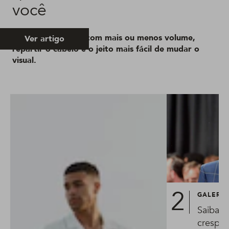
você
Central ou lateral, com mais ou menos volume,
Ver artigo
repartir o cabelo é o jeito mais fácil de mudar o
visual.
GALERIA
Saiba c
crespo 