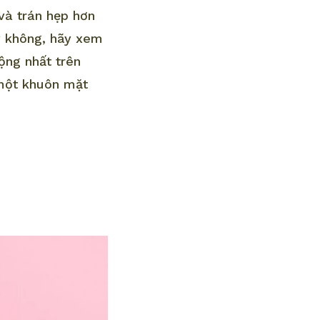
và trán hẹp hơn
y không, hãy xem
ộng nhất trên
 một khuôn mặt