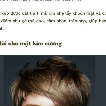
 xéo được cắt tỉa tỉ mỉ, ôm nhẹ lấy khuôn mặt và c
điểm như gò má cao, cằm nhọn, trán hẹp, giúp bạn
nh.
 dài cho mặt kim cương