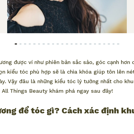
ơng được ví như phiên bản sắc sảo, góc cạnh hơn
ọn kiểu tóc phù hợp sẽ là chìa khóa giúp tôn lên n
y. Vậy đâu là những kiểu tóc lý tưởng nhất cho kh
 All Things Beauty khám phá ngay sau đây!
ơng để tóc gì​? Cách xác định k