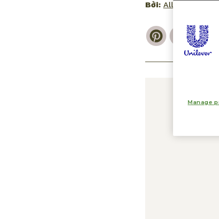
Bởi:
All Things Bea
Pinterest
Faceb
E
Manage p