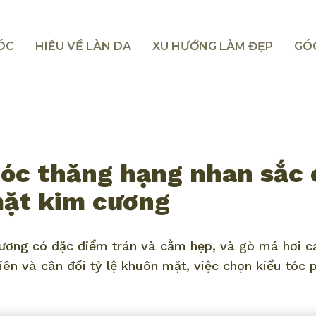
TÓC
HIỂU VỀ LÀN DA
XU HƯỚNG LÀM ĐẸP
GÓ
tóc thăng hạng nhan sắc
ặt kim cương
ơng có đặc điểm trán và cằm hẹp, và gò má hơi c
iên và cân đối tỷ lệ khuôn mặt, việc chọn kiểu tóc 