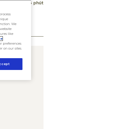
ời gian đọc:
5 phút
process
unique
unction. We
 website
ures like
ie
r preferences
er on our sites.
ccept