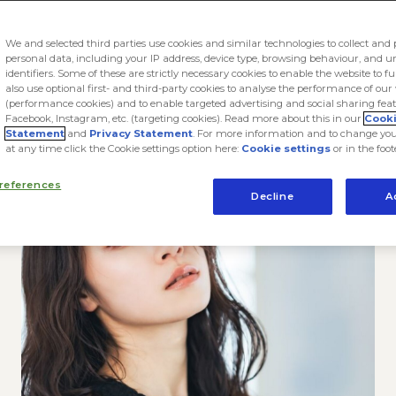
uty
January 6, 2025
Th
We and selected third parties use cookies and similar technologies to collect and 
ook
mail
personal data, including your IP address, device type, browsing behaviour, and 
identifiers. Some of these are strictly necessary cookies to enable the website to f
also use optional first- and third-party cookies to analyse the performance of our
(performance cookies) and to enable targeted advertising and social sharing feat
Facebook, Instagram, etc. (targeting cookies). Read more about this in our
Cook
Statement
and
Privacy Statement
. For more information and to change you
at any time click the Cookie settings option here:
Cookie settings
or in the foot
references
Decline
A