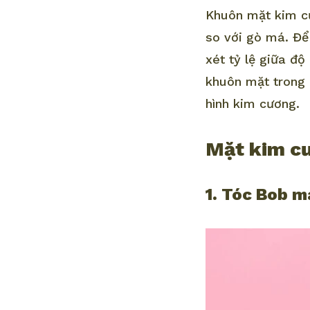
Khuôn mặt kim cư
so với gò má. Để
xét tỷ lệ giữa đ
khuôn mặt trong 
hình kim cương.
Mặt kim cư
1. Tóc Bob m