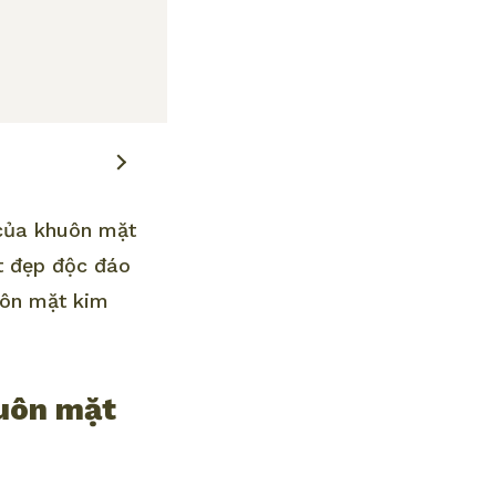
 của khuôn mặt
ét đẹp độc đáo
uôn mặt kim
huôn mặt