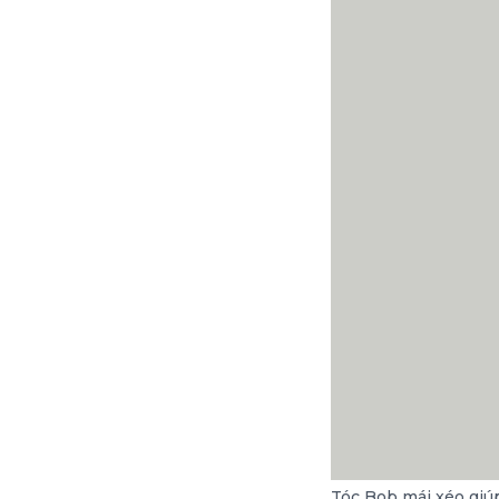
Tóc Bob mái xéo giú