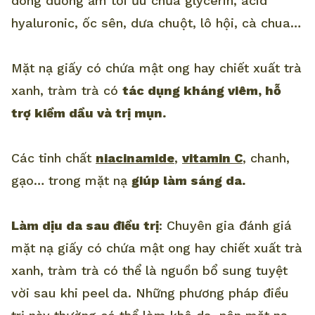
dòng dưỡng ẩm tối ưu chứa glycerin, acid
hyaluronic, ốc sên, dưa chuột, lô hội, cà chua…
Mặt nạ giấy có chứa mật ong hay chiết xuất trà
xanh, tràm trà có
tác dụng kháng viêm, hỗ
trợ kiềm dầu và trị mụn.
Các tinh chất
niacinamide
,
vitamin C
, chanh,
gạo… trong mặt nạ
giúp làm sáng da.
Làm dịu da sau điều trị
: Chuyên gia đánh giá
mặt nạ giấy có chứa mật ong hay chiết xuất trà
xanh, tràm trà có thể là nguồn bổ sung tuyệt
vời sau khi peel da. Những phương pháp điều