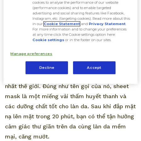
cookies to analyse the performance of our website
(performance cookies) and to enable targeted
advertising and social sharing features like Facebook,
Instagram, etc. (targeting cookies). Read more about this
in our
Cookie Statement
and
Privacy Statement
.
For more information and to change your preferences
at any time click the Cookie settings option here:
Cookie settings
or in the footer on our sites.
Manage preferences
Xu hướng mặt nạ giấy bắt nguồn từ Hàn Quốc -
Decline
Accept
nơi ngành công nghiệp làm đẹp phát triển bậc
nhất thế giới. Đúng như tên gọi của nó, sheet
mask là một miếng vải thấm huyết thanh và
các dưỡng chất tốt cho làn da. Sau khi đắp mặt
nạ lên mặt trong 20 phút, bạn có thể tận hưởng
cảm giác thư giãn trên da cùng làn da mềm
mại, căng mướt.