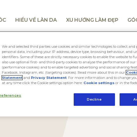
TÓC
HIỂU VỀ LÀN DA
XU HƯỚNG LÀM ĐẸP
GÓ
We and selected third parties use cookies and similar technologies to collect and 
personal data, including your IP address, device type, browsing behaviour, and 
identifiers. Some of these are strictly necessary cookies to enable the website to f
also use optional first- and third-party cookies to analyse the performance of our
(performance cookies) and to enable targeted advertising and social sharing feat
Facebook, Instagram, etc. (targeting cookies). Read more about this in our
Cook
Statement
and
Privacy Statement
. For more information and to change you
at any time click the Cookie settings option here:
Cookie settings
or in the foot
references
Decline
A