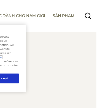
C DÀNH CHO NAM GIỚI
SẢN PHẨM
process
unique
unction. We
 website
ures like
ie
r preferences
er on our sites.
ccept