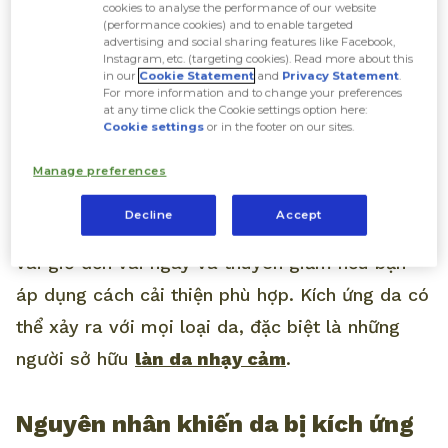
cookies to analyse the performance of our website
(performance cookies) and to enable targeted
advertising and social sharing features like Facebook,
Kích ứng da là tình trạng da nổi mẩn đỏ, ngứa, nóng rát và
Instagram, etc. (targeting cookies). Read more about this
đôi khi bong tróc.
in our
Cookie Statement
and
Privacy Statement
.
For more information and to change your preferences
at any time click the Cookie settings option here:
Cookie settings
or in the footer on our sites.
Kích ứng da là tình trạng da có biểu hiện nổi
mẩn đỏ, nóng rát, bong tróc,
trở nên khô
do
Manage preferences
ảnh hưởng bởi các yếu tố bên trong và bên
Decline
Accept
ngoài tác động. Tình trạng này có thể xảy ra
vài giờ đến vài ngày và thuyên giảm nếu bạn
áp dụng cách cải thiện phù hợp. Kích ứng da có
thể xảy ra với mọi loại da, đặc biệt là những
người sở hữu
làn da nhạy cảm
.
Nguyên nhân khiến da bị kích ứng