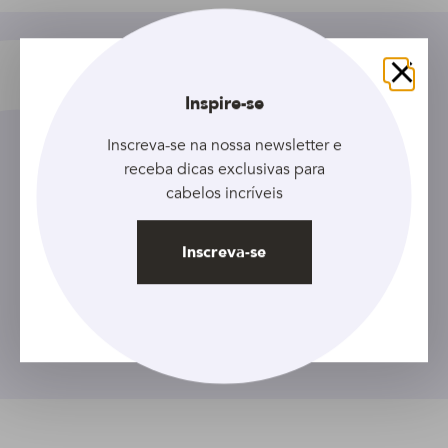
Fechar
Inspire-se
Inscreva-se na nossa newsletter e
receba dicas exclusivas para
Cadastre seu e-mail e receba as
cabelos incríveis
últimas novidades, além de
descontos exclusivos!
Inscreva-se
Inscreva-se