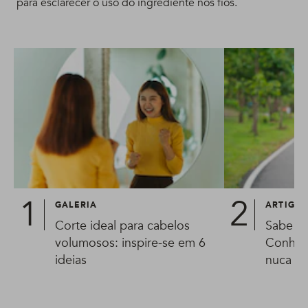
para esclarecer o uso do ingrediente nos fios.
GALERIA
ARTIGO
Corte ideal para cabelos
Sabe o
volumosos: inspire-se em 6
Conheç
ideias
nuca pa