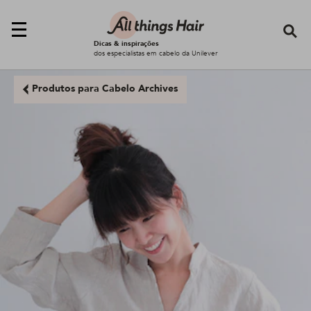
Se
Dicas & inspirações
dos especialistas em cabelo da Unilever
Produtos para Cabelo Archives