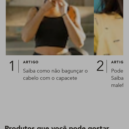
ARTIGO
ARTIGO
Saiba como não bagunçar o
Pode us
cabelo com o capacete
Saiba p
malefíc
Produtos que você pode gostar