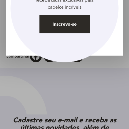
receba dicas exclusivas para
a região;
cabelos incríveis
Tenha uma alimentação saudável, com uma dieta
rica em vitaminas;
Inscreva-se
Evite usar fontes de calor no cabelo, como chapinha
e escova.
Facebook
Twitter
Pinterest
Email
Compartilhar
Cadastre seu e-mail e receba as
últimas novidades, além de