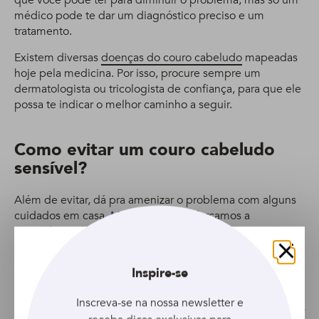
que você pode ter para diminuir o problema, mas só um
médico pode te dar um diagnóstico preciso e um
tratamento.
Existem diversas
doenças do couro cabeludo
mapeadas
hoje pela medicina. Por isso, procure sempre um
dermatologista ou tricologista de confiança, para que ele
possa te indicar o melhor caminho a seguir.
Como evitar um couro cabeludo
sensível?
Além de evitar, dá pra amenizar o problema com alguns
cuidados em casa. Mesmo assim, reforçamos a
importância de ir ao médico, hein? Vamos lá:
Evite lavar os cabelos com água muito quente;
Fechar
Inspire-se
Prefira produtos neutros se a região estiver irritada;
Inscreva-se na nossa newsletter e
Não prenda os cabelos com muita força, evite forçar