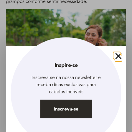
grampos conforme sentir necessidade.
Fechar
Inspire-se
Inscreva-se na nossa newsletter e
receba dicas exclusivas para
cabelos incríveis
9
Hora do toque final!
Inscreva-se
Antes de prender a última parte, estilize um topete. Esse
detalhe faz total diferença no resultado final e confere
uma personalidade única à produção. Em seguida,