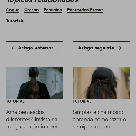
Coque
Crespo
Feminino
Penteados Presos
Tutoriais
Artigo anterior
Artigo seguinte
TUTORIAL
TUTORIAL
Ama penteados
Simples e charmoso:
diferentes? Invista na
aprenda como fazer o
trança unicórnio com
semipreso com
rabo de cavalo
grampos