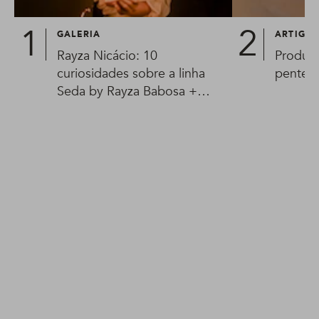
GALERIA
ARTIGO
Rayza Nicácio: 10
Produto
curiosidades sobre a linha
pentear
Seda by Rayza Babosa +
Óleos