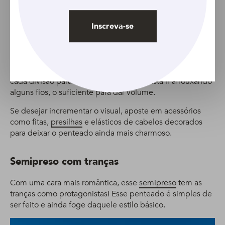
pente.
Inicie o penteado fazendo um rabo de cavalo, em
Inscreva-se
seguida amarre o comprimento do rabo de cavalo já feito
com os elásticos de cabelo, deixando cerca de dois
dedos de distância entre um elástico e outro.
Com a base da transa feita, puxe gentilmente os fios de
cada divisão para formar as “bolhas”. Basta ir afrouxando
alguns fios, o suficiente para dar volume.
Se desejar incrementar o visual, aposte em acessórios
como fitas,
presilhas
e elásticos de cabelos decorados
para deixar o penteado ainda mais charmoso.
Semipreso com tranças
Com uma cara mais romântica, esse
semipreso
tem as
tranças como protagonistas! Esse penteado é simples de
ser feito e ainda foge daquele estilo básico.