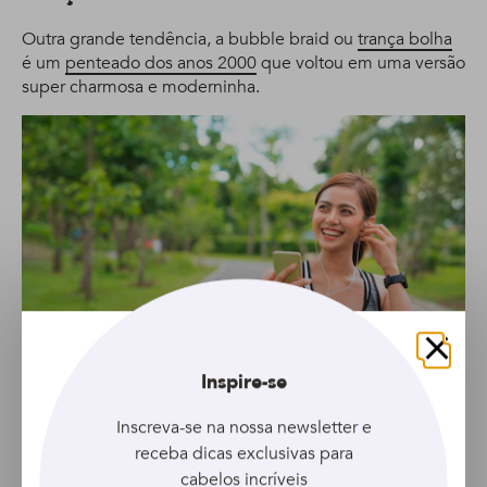
Outra grande tendência, a bubble braid ou
trança bolha
é um
penteado dos anos 2000
que voltou em uma versão
super charmosa e moderninha.
Fechar
Inspire-se
Inscreva-se na nossa newsletter e
Sem dúvidas, esse é um dos penteados mais simples de
receba dicas exclusivas para
se fazer, tudo o que você irá precisar é de elásticos e um
cabelos incríveis