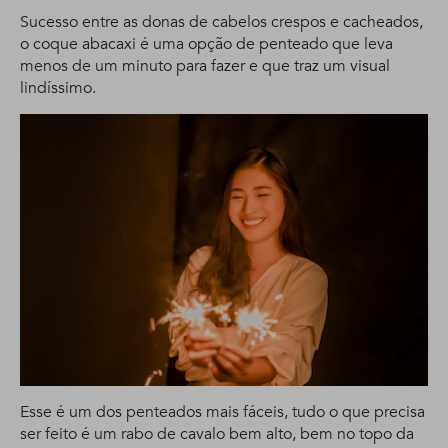
Sucesso entre as donas de cabelos crespos e cacheados,
o coque abacaxi é uma opção de penteado que leva
menos de um minuto para fazer e que traz um visual
lindíssimo.
Esse é um dos penteados mais fáceis, tudo o que precisa
ser feito é um rabo de cavalo bem alto, bem no topo da