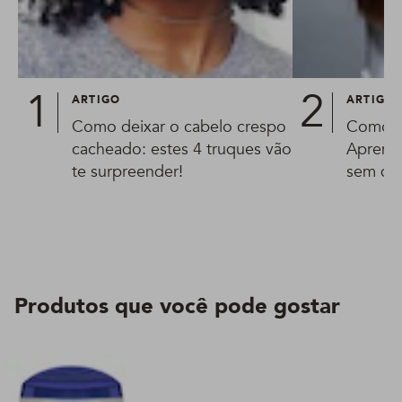
ARTIGO
ARTIGO
Como deixar o cabelo crespo
Como ti
cacheado: estes 4 truques vão
Aprenda
te surpreender!
sem que
Produtos que você pode gostar