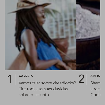
GALERIA
ARTIGO
Vamos falar sobre dreadlocks?
Shampo
Tire todas as suas dúvidas
a recup
sobre o assunto
Conheça