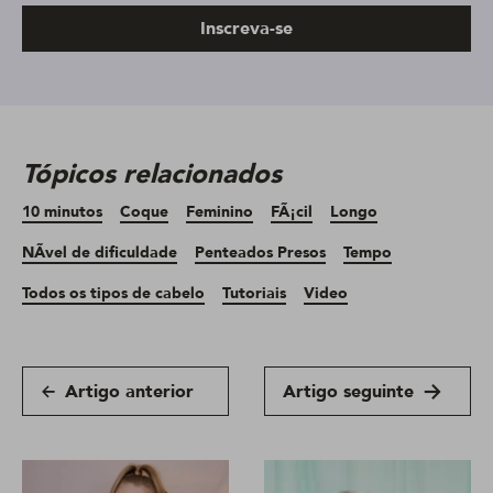
Inscreva-se
Tópicos relacionados
10 minutos
Coque
Feminino
FÃ¡cil
Longo
NÃ­vel de dificuldade
Penteados Presos
Tempo
Todos os tipos de cabelo
Tutoriais
Video
Artigo anterior
Artigo seguinte