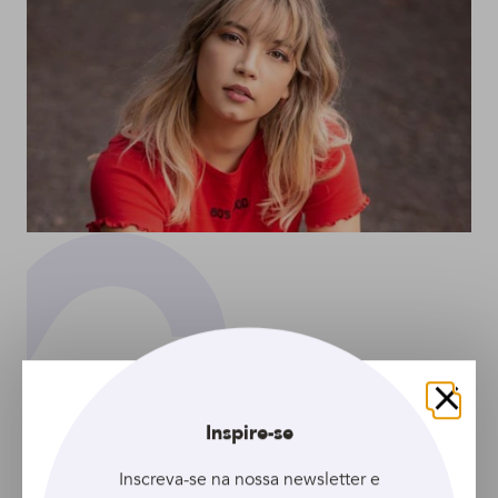
ARTIGO
Selagem para cabelos
Fechar
Inspire-se
loiros: tudo o que você
Inscreva-se na nossa newsletter e