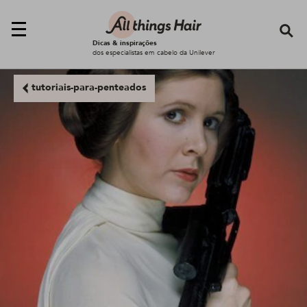
Se
Dicas & inspirações
dos especialistas em cabelo da Unilever
tutoriais-para-penteados