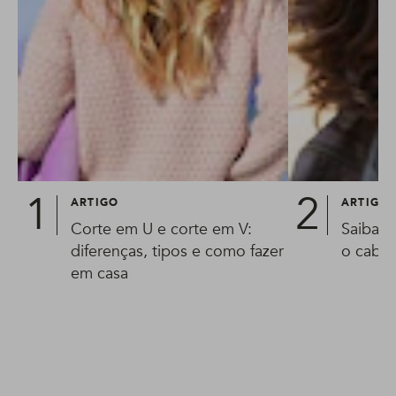
ARTIGO
ARTIGO
Corte em U e corte em V:
Saiba o
diferenças, tipos e como fazer
o cabe
em casa