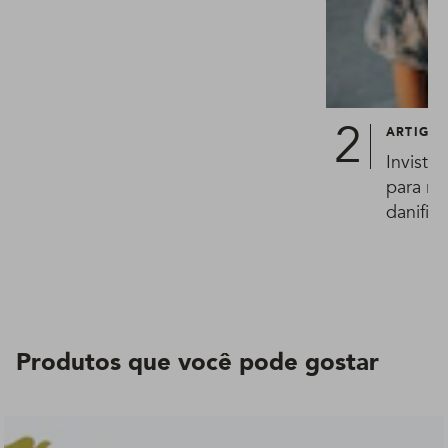
ARTIGO
Invista
para re
danific
Produtos que você pode gostar