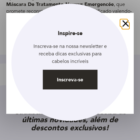
Máscara De Tratamento Nexxus Emergencée
, que
promete reconstruir o cabelo fraco e danificado valendo-
se de uma intensa fórmula que pode ajudar a reduzir a
quebra.
Fechar
Inspire-se
Inscreva-se na nossa newsletter e
Compartilhar
receba dicas exclusivas para
cabelos incríveis
Inscreva-se
Cadastre seu e-mail e receba as
últimas novidades, além de
descontos exclusivos!