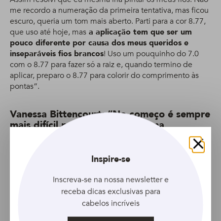
me recordo a numeração da primeira tentativa, mas ficou
escuro, queria um tom mais aberto. Parti para a cor 8.77,
que uso até hoje, mas
a aplicação tem que ser um
pouco diferente por causa dos meus queridos e
inseparáveis fios brancos
! Uso um pouquinho do 7.0
com o 8.77 para fazer só a raiz e, quando termino de
aplicar, preparo o 8.77 para colorir do comprimento às
pontas”.
Vanessa Bittencourt: “No começo é sempre
mais difícil porque a tinta dá uma
ressecada no cabelo”
Fechar
Inspire-se
Inscreva-se na nossa newsletter e
receba dicas exclusivas para
cabelos incríveis