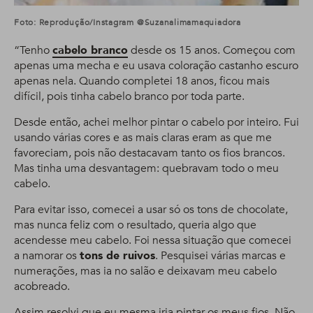
Foto: Reprodução/Instagram @suzanalimamaquiadora
“Tenho
cabelo branco
desde os 15 anos. Começou com
apenas uma mecha e eu usava coloração castanho escuro
apenas nela. Quando completei 18 anos, ficou mais
difícil, pois tinha cabelo branco por toda parte.
Desde então, achei melhor pintar o cabelo por inteiro. Fui
usando várias cores e as mais claras eram as que me
favoreciam, pois não destacavam tanto os fios brancos.
Mas tinha uma desvantagem: quebravam todo o meu
cabelo.
Para evitar isso, comecei a usar só os tons de chocolate,
mas nunca feliz com o resultado, queria algo que
acendesse meu cabelo. Foi nessa situação que comecei
a namorar os
tons de ruivos
. Pesquisei várias marcas e
numerações, mas ia no salão e deixavam meu cabelo
acobreado.
Assim resolvi que eu mesma iria pintar os meus fios. Não