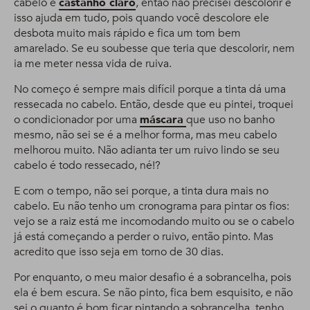
cabelo é
castanho claro
, então não precisei descolorir e
isso ajuda em tudo, pois quando você descolore ele
desbota muito mais rápido e fica um tom bem
amarelado. Se eu soubesse que teria que descolorir, nem
ia me meter nessa vida de ruiva.
No começo é sempre mais difícil porque a tinta dá uma
ressecada no cabelo. Então, desde que eu pintei, troquei
o condicionador por uma
máscara
que uso no banho
mesmo, não sei se é a melhor forma, mas meu cabelo
melhorou muito. Não adianta ter um ruivo lindo se seu
cabelo é todo ressecado, né!?
E com o tempo, não sei porque, a tinta dura mais no
cabelo. Eu não tenho um cronograma para pintar os fios:
vejo se a raiz está me incomodando muito ou se o cabelo
já está começando a perder o ruivo, então pinto. Mas
acredito que isso seja em torno de 30 dias.
Por enquanto, o meu maior desafio é a sobrancelha, pois
ela é bem escura. Se não pinto, fica bem esquisito, e não
sei o quanto é bom ficar pintando a sobrancelha, tenho