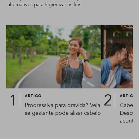
alternativos para higienizar os fios
ARTIGO
ARTIGO
Progressiva para grávida? Veja
Cabelo
se gestante pode alisar cabelo
Descubr
aconte