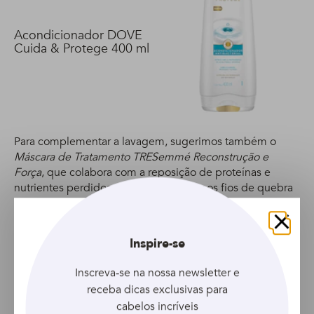
Acondicionador DOVE
Cuida & Protege 400 ml
Para complementar a lavagem, sugerimos também o
Máscara de Tratamento TRESemmé Reconstrução e
Força
, que colabora com a reposição de proteínas e
nutrientes perdidos, além de proteger os fios de quebra
e desgastes.
Fechar
Inspire-se
Inscreva-se na nossa newsletter e
receba dicas exclusivas para
cabelos incríveis