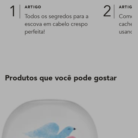
ARTIGO
ARTIGO
Todos os segredos para a
Como s
escova em cabelo crespo
cachead
perfeita!
usando
Produtos que você pode gostar