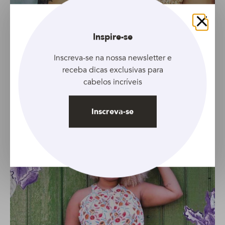
Reprodução: Instagram @cachitosdajuh
Fechar
Inspire-se
Lua Souza (
)
luaa_souzaa
Inscreva-se na nossa newsletter e
receba dicas exclusivas para
Cabelo cacheado platinado
? Pode sim e fica lindo! O
cabelos incríveis
Instagram da Lua Souza está aí para mostrar essa
realidade. Siga para acompanhar os looks e penteados
que ela posta por lá. É inspiração na certa.
Inscreva-se