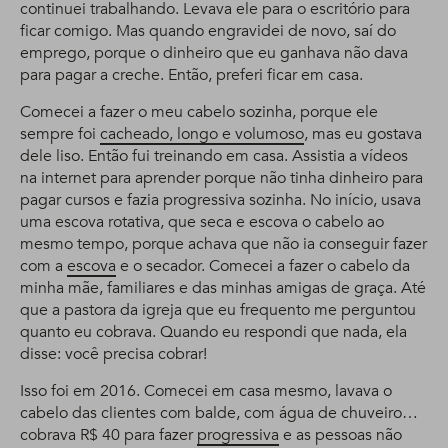
continuei trabalhando. Levava ele para o escritório para
ficar comigo. Mas quando engravidei de novo, saí do
emprego, porque o dinheiro que eu ganhava não dava
para pagar a creche. Então, preferi ficar em casa.
Comecei a fazer o meu cabelo sozinha, porque ele
sempre foi
cacheado, longo e volumoso
, mas eu gostava
dele liso. Então fui treinando em casa. Assistia a vídeos
na internet para aprender porque não tinha dinheiro para
pagar cursos e fazia progressiva sozinha. No início, usava
uma escova rotativa, que seca e escova o cabelo ao
mesmo tempo, porque achava que não ia conseguir fazer
com a
escova
e o secador. Comecei a fazer o cabelo da
minha mãe, familiares e das minhas amigas de graça. Até
que a pastora da igreja que eu frequento me perguntou
quanto eu cobrava. Quando eu respondi que nada, ela
disse: você precisa cobrar!
Isso foi em 2016. Comecei em casa mesmo, lavava o
cabelo das clientes com balde, com água de chuveiro…
cobrava R$ 40 para fazer
progressiva
e as pessoas não