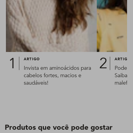
ARTIGO
ARTIGO
Invista em aminoácidos para
Pode us
cabelos fortes, macios e
Saiba p
saudáveis!
malefíc
Produtos que você pode gostar