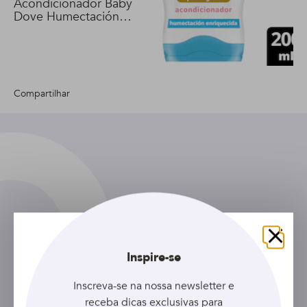
Acondicionador Baby
Dove Humectación
Enriquecida 200 ml
Compartilhar
Cadastre seu e-mail e receba as
Fechar
últimas novidades, além de
Inspire-se
descontos exclusivos!
Inscreva-se na nossa newsletter e
receba dicas exclusivas para