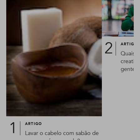
ARTIGO
Quais o
creatin
gente t
ARTIGO
Lavar o cabelo com sabão de