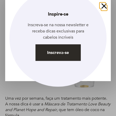
Acondicionador DOVE
Largos, fuertes y flexibles
400 ml
Fechar
Inspire-se
Inscreva-se na nossa newsletter e
receba dicas exclusivas para
cabelos incríveis
Inscreva-se
Acondicionador DOVE
Cuida & Protege 400 ml
Uma vez por semana, faça um tratamento mais potente.
A nossa dica é usar a
Máscara de Tratamento Love Beauty
and Planet Hope and Repair
, que tem óleo de coco na
fórmula.