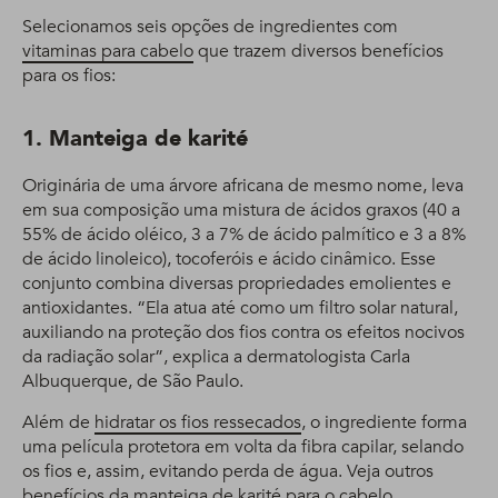
Selecionamos seis opções de ingredientes com
vitaminas para cabelo
que trazem diversos benefícios
para os fios:
1. Manteiga de karité
Originária de uma árvore africana de mesmo nome, leva
em sua composição uma mistura de ácidos graxos (40 a
55% de ácido oléico, 3 a 7% de ácido palmítico e 3 a 8%
de ácido linoleico), tocoferóis e ácido cinâmico. Esse
conjunto combina diversas propriedades emolientes e
antioxidantes. “Ela atua até como um filtro solar natural,
auxiliando na proteção dos fios contra os efeitos nocivos
da radiação solar”, explica a dermatologista Carla
Albuquerque, de São Paulo.
Além de
hidratar os fios ressecados
, o ingrediente forma
uma película protetora em volta da fibra capilar, selando
os fios e, assim, evitando perda de água. Veja outros
benefícios da manteiga de karité
para o cabelo.