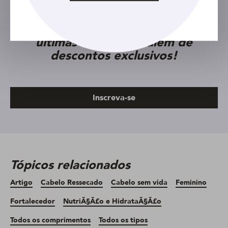
Cadastre seu e-mail e receba as
últimas novidades, além de
descontos exclusivos!
Inscreva-se
Tópicos relacionados
Artigo
Cabelo Ressecado
Cabelo sem vida
Feminino
Fortalecedor
NutriÃ§Ã£o e HidrataÃ§Ã£o
Todos os comprimentos
Todos os tipos