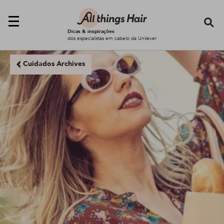
Se
Dicas & inspirações
dos especialistas em cabelo da Unilever
Cuidados Archives