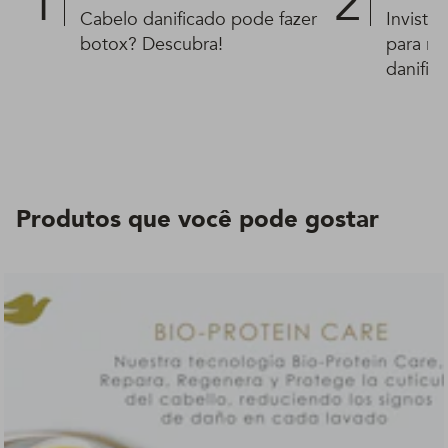
Cabelo danificado pode fazer
Invista
botox? Descubra!
para re
danific
Produtos que você pode gostar