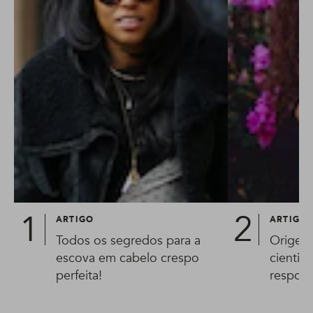
ARTIGO
ARTIGO
Todos os segredos para a
Origem
escova em cabelo crespo
cientis
perfeita!
respons