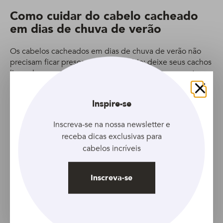
Como cuidar do cabelo cacheado
em dias de chuva de verão
Os cabelos cacheados em dias de chuva de verão não
precisam ficar presos – pelo contrário: deixe seus cachos
livres, leves e soltos. Mas como evitar o ressecamento e o
excesso de frizz nessa estação chuvosa? Seguindo
algumas dicas e usando os produtos certos, como
Fechar
Inspire-se
explicamos abaixo.
Inscreva-se na nossa newsletter e
1. Seu novo acessório de bolsa: guarda-
receba dicas exclusivas para
chuva
cabelos incríveis
Isso mesmo! Nessa época do ano é impossível sair de
casa sem um guarda-chuva na bolsa. Faça chuva ou faça
Inscreva-se
sol, esse acessório vai salvar os seus cachos. Ele vai
proteger seus fios da chuva e dos fortes raios solares.