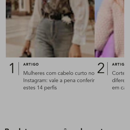
ARTIGO
ARTIGO
Mulheres com cabelo curto no
Corte e
Instagram: vale a pena conferir
diferen
estes 14 perfis
em cas