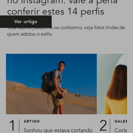
no Instagram: vale a pena
conferir estes 14 perfis
Ver artigo
Seja cabelo joãozinho ou curtíssimo, veja fotos lindas de
quem adotou o estilo
ARTIGO
GALERIA
Sonhou que estava cortando
Corte i