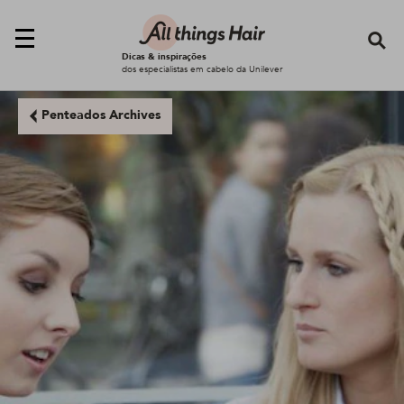
Se
Dicas & inspirações
dos especialistas em cabelo da Unilever
Penteados Archives