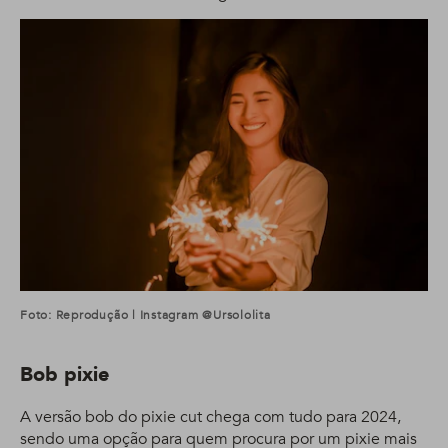
Foto: Reprodução | Instagram @ursololita
Bob pixie
A versão bob do pixie cut chega com tudo para 2024,
sendo uma opção para quem procura por um pixie mais