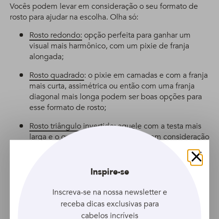
Vocês podem levar em consideração o seu formato de
rosto para ajudar na escolha. Olha só:
Rosto redondo:
opção perfeita para ganhar um
visual mais harmônico, com um pixie de franja
alongada;
Rosto quadrado
: o pixie em camadas e com a franja
mais curta, assimétrica ou então com uma franja
diagonal mais longa podem ser boas opções para
esse formato de rosto;
Rosto triângulo invertido
: aquele com a testa mais
larga e o queixo fino, podem levar em consideração
um pixie cut com a franja mais encorpada, na altura
da sobrancelha ou então uma franja mais longa na
Fechar
diagonal.
Inspire-se
Inscreva-se na nossa newsletter e
receba dicas exclusivas para
cabelos incríveis