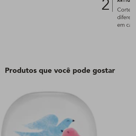
ARTIGO
Corte e
diferen
em cas
Produtos que você pode gostar