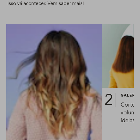
isso vá acontecer. Vem saber mais!
GALERIA
Corte i
volumos
ideias