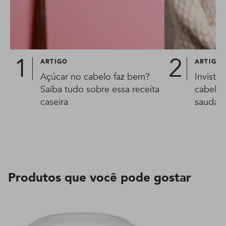
ARTIGO
ARTIGO
Açúcar no cabelo faz bem?
Invista
Saiba tudo sobre essa receita
cabelos
caseira
saudáve
Produtos que você pode gostar