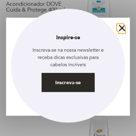
Acondicionador DOVE
Cuida & Protege 400 ml
Fechar
Inspire-se
Inscreva-se na nossa newsletter e
E como a hidratação é um dos passos fundamentais para
prevenir o surgimento dos fios brancos, aposte na
receba dicas exclusivas para
Máscara TRESemmé Hidratação Profunda
. Intercale o uso
cabelos incríveis
com umectação dos fios e verá a diferença nos seus
cabelos.
Inscreva-se
E se você quer saber mais ou tem dúvidas sobre esses
produtos, a nossa equipe testou a linha completa de
TRESemmé Hidratação Profunda
, vale a leitura!