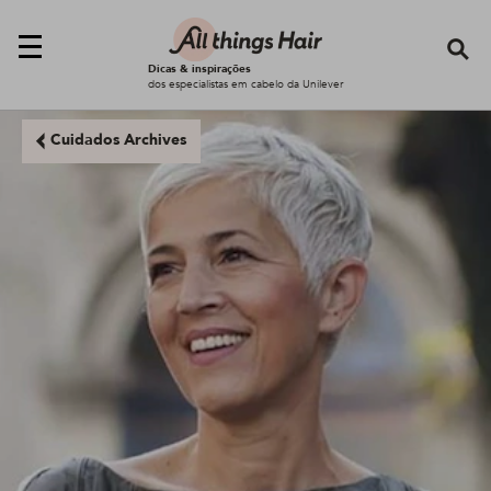
Se
Dicas & inspirações
dos especialistas em cabelo da Unilever
Cuidados Archives