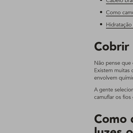
Cabelo bra
Como camu
Hidratação 
Cobrir
Não pense que o
Existem muitas 
envolvem quími
A gente selecio
camuflar os fios 
Como d
luzes 