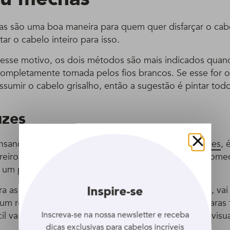
as são uma boa maneira para quem quer disfarçar o cab
tar o cabelo inteiro para isso.
esse motivo, os dois métodos são mais indicados quan
completamente tomada pelos fios brancos. Se esse for o
sumir o cabelo grisalho, então a sugestão é pintar tod
uzes
ensando em como disfarçar o cabelo branco com
luzes
, 
Fechar
ireiro de confiança fazer mechas bem fininhas que com
 um pouco a altura.
Inspire-se
a as luzes é aquela que, misturada aos fios brancos, vai
um resultado mais natural. Portanto, quanto mais claras
Inscreva-se na nossa newsletter e receba
l vai ser de disfarçar os fios brancos e dei deixar o visua
dicas exclusivas para cabelos incríveis