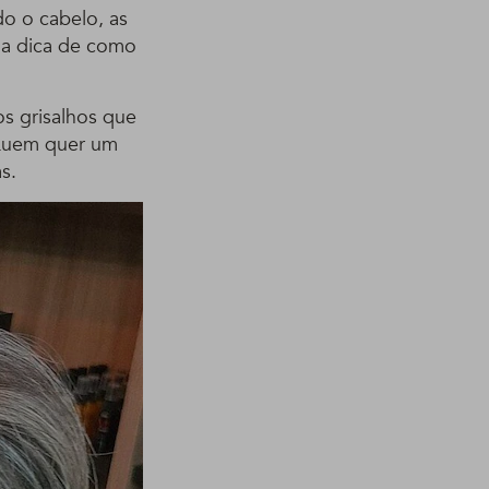
do o cabelo, as
oa dica de como
s grisalhos que
 Quem quer um
s.