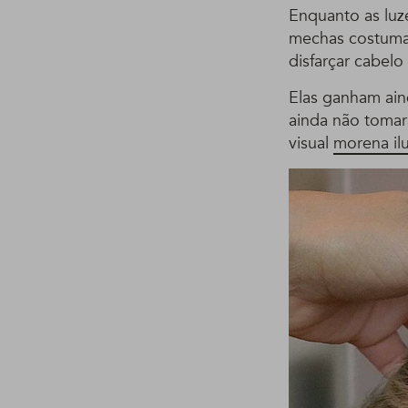
Enquanto as luz
mechas costuma
disfarçar cabelo
Elas ganham ain
ainda não toma
visual
morena il