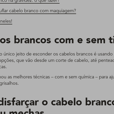
nco na gravidez: o que fazer?
flar cabelo branco com maquiagem?
neles!
 os brancos com e sem t
 único jeito de esconder os cabelos brancos é usando t
opções, que vão desde um corte de cabelo, até pentea
cas.
nou as melhores técnicas – com e sem química – para aj
grisalhos.
isfarçar o cabelo bran
ou mechas