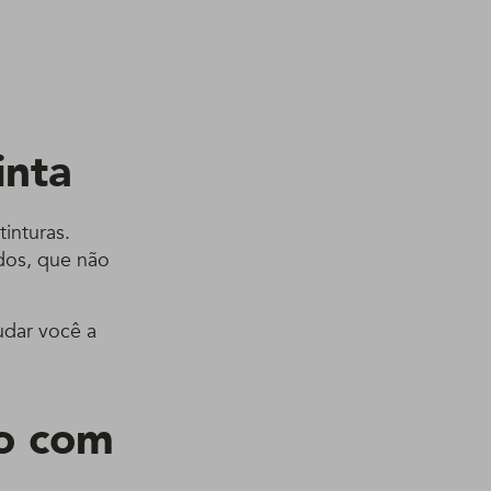
inta
inturas.
dos, que não
udar você a
co com