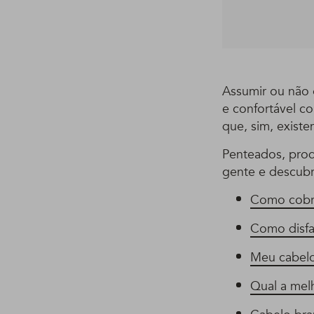
Assumir ou não o
e confortável co
que, sim, existe
Penteados, prod
gente e descubr
Como cobri
Como disfa
Meu cabelo
Qual a mel