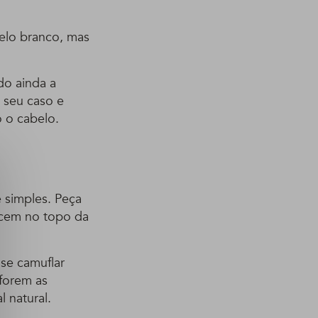
elo branco, mas
do ainda a
 seu caso e
o o cabelo.
é simples. Peça
ecem no topo da
 se camuflar
 forem as
l natural.