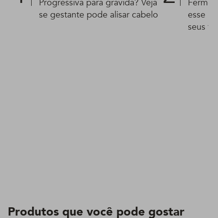
Progressiva para grávida? Veja
Ferment
se gestante pode alisar cabelo
esse pr
seus fi
Produtos que você pode gostar