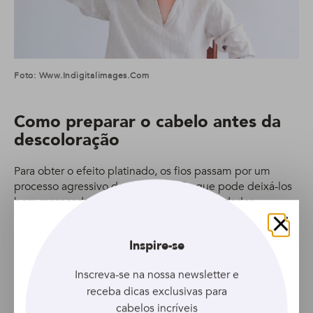
Foto: Www.indigitalimages.com
Como preparar o cabelo antes da
descoloração
Para obter o efeito platinado, os fios passam por um
processo agressivo de descoloração que pode deixá-los
bem ressecados e até quebrá-los se os cuidados
necessário não forem tomados.
Fechar
Se o seu cabelo já está poroso e ressecado antes de
Inspire-se
platinar, certamente eles vão ficar muito piores depois de
descolorir. E se você tem madeixas bem fininhas,
Inscreva-se na nossa newsletter e
cuidado redobrado, pois as chances de danos são
receba dicas exclusivas para
maiores.
cabelos incríveis