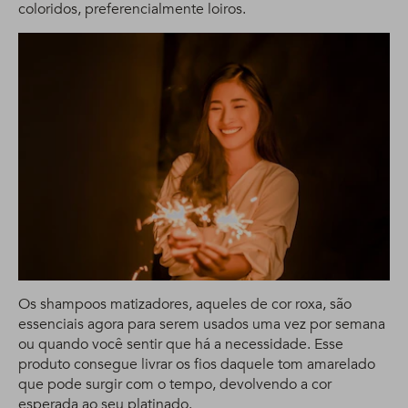
coloridos, preferencialmente loiros.
Os shampoos matizadores, aqueles de cor roxa, são
essenciais agora para serem usados uma vez por semana
ou quando você sentir que há a necessidade. Esse
produto consegue livrar os fios daquele tom amarelado
que pode surgir com o tempo, devolvendo a cor
esperada ao seu platinado.