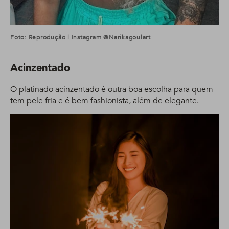
Foto: Reprodução | Instagram @narikagoulart
Acinzentado
O platinado acinzentado é outra boa escolha para quem
tem pele fria e é bem fashionista, além de elegante.