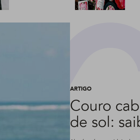
bele
sust
ARTIGO
Couro ca
de sol: sa