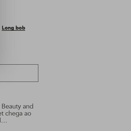
Long bob
 Beauty and
et chega ao
l
binando