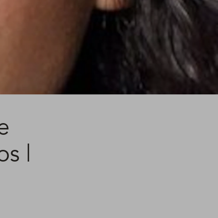
e
s |