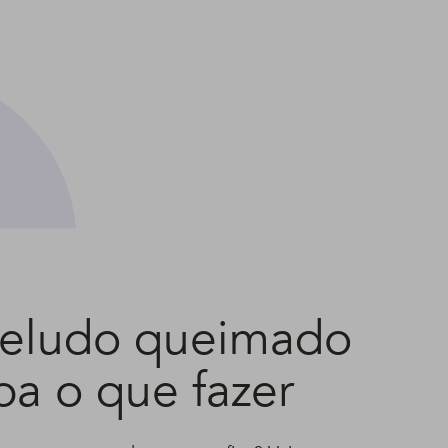
za e
entabilidade
beludo queimado
iba o que fazer