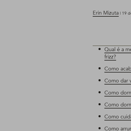
Erin Mizuta
| 19 d
Qual é a m
frizz?
Como acaba
Como dar v
Como dormi
Como dormi
Como cuida
Como arrum