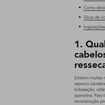
Como dimin
Dicas de c
Inspiraçõe
1. Qua
cabelo
ressec
Existem muitas 
aspecto saudáve
hidratação, uti
queratina. Para 
reconstrução pro