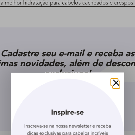
a melhor hidratação para cabelos cacheados e crespos!
Cadastre seu e-mail e receba as
timas novidades, além de descon
exclusivos!
Fechar
Inscreva-se
Inspire-se
Inscreva-se na nossa newsletter e receba
dicas exclusivas para cabelos incríveis