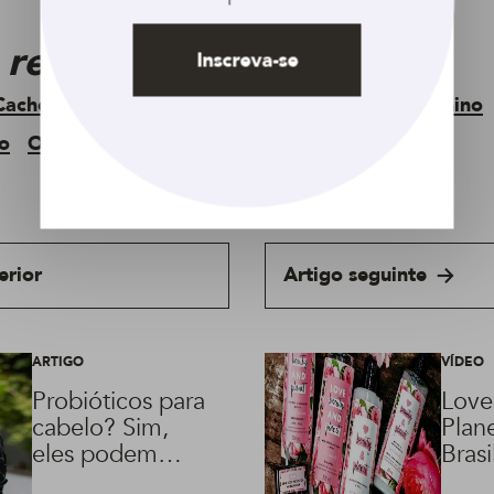
 relacionados
Inscreva-se
Cacheado
Crespo
Curto
Encaracolado
Feminino
o
Ondulado
erior
Artigo seguinte
ARTIGO
VÍDEO
Probióticos para
Love
cabelo? Sim,
Plan
eles podem
Brasi
salvar seus fios!
com