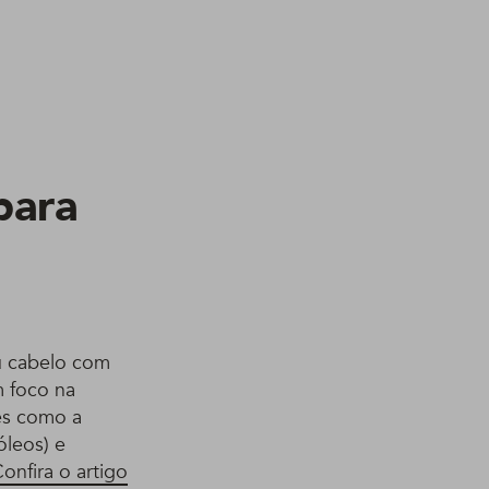
para
eu cabelo com
m foco na
es como a
óleos) e
onfira o artigo