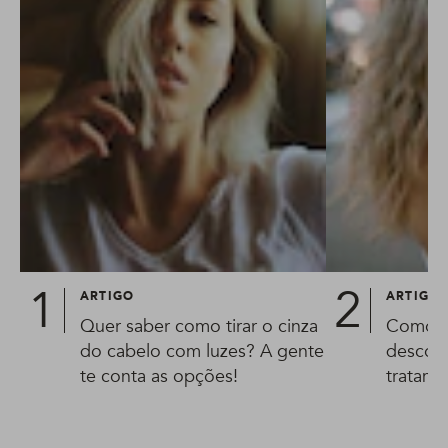
ARTIGO
ARTIGO
Quer saber como tirar o cinza
Como r
do cabelo com luzes? A gente
descolo
te conta as opções!
tratame