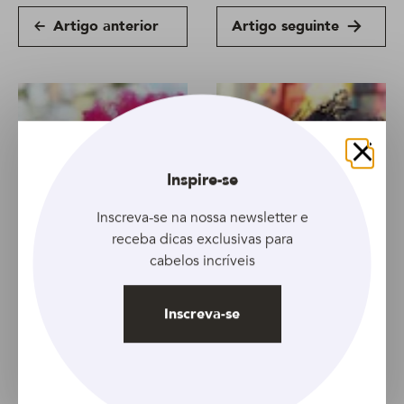
Artigo anterior
Artigo seguinte
Fechar
Inspire-se
Inscreva-se na nossa newsletter e
receba dicas exclusivas para
cabelos incríveis
Inscreva-se
ARTIGO
ARTIGO
Big Chop por corte
7 dicas que vão te
químico: entenda o
ajudar a conseguir