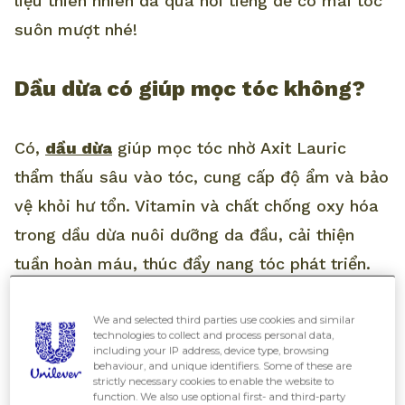
liệu thiên nhiên đã quá nổi tiếng để có mái tóc
suôn mượt nhé!
Dầu dừa có giúp mọc tóc không?
Có,
dầu dừa
giúp mọc tóc nhờ Axit Lauric
thẩm thấu sâu vào tóc, cung cấp độ ẩm và bảo
vệ khỏi hư tổn. Vitamin và chất chống oxy hóa
trong dầu dừa nuôi dưỡng da đầu, cải thiện
tuần hoàn máu, thúc đẩy nang tóc phát triển.
Đặc tính kháng khuẩn của dầu dừa còn giúp
ngăn ngừa nấm và gàu, tạo điều kiện cho tóc
We and selected third parties use cookies and similar
technologies to collect and process personal data,
mọc nhanh và khỏe mạnh.
including your IP address, device type, browsing
behaviour, and unique identifiers. Some of these are
strictly necessary cookies to enable the website to
function. We also use optional first- and third-party