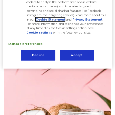
9 cách sử dụng dầu dừa cho tóc
cookies to analyse the performance of our website
(performance cookies) and to enable targeted
mọc nhanh
advertising and social sharing features like Facebook,
Instagram, etc. (targeting cookies). Read more about this
in our
Cookie Statement
and
Privacy Statement
.
For more information and to change your preferences
1. Dùng dầu dừa nguyên chất
at any time click the Cookie settings option here:
Cookie settings
or in the footer on our sites.
Manage preferences
Decline
Accept