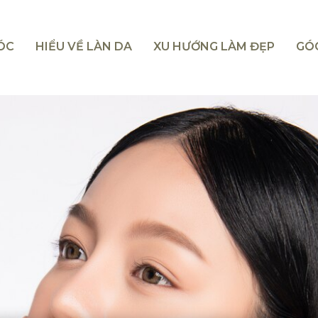
TÓC
HIỂU VỀ LÀN DA
XU HƯỚNG LÀM ĐẸP
GÓ