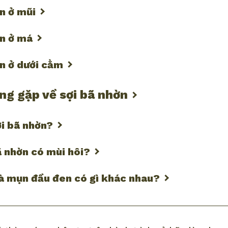
ờn ở mũi
ờn ở má
ờn ở dưới cằm
ng gặp về sợi bã nhờn
ợi bã nhờn?
ã nhờn có mùi hôi?
và mụn đầu đen có gì khác nhau?