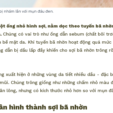
bị nhầm lẫn với mụn đầu đen.
một ống nhỏ hình sợi, nằm dọc theo tuyến bã nhờ
a.
Chúng có vai trò như ống dẫn sebum (chất bôi trơ
n bề mặt da. Khi tuyến bã nhờn hoạt động quá mức 
g dẫn bị dầu lấp đầy khiến cho sợi bã nhờn trông r
g xuất hiện ở những vùng da tiết nhiều dầu - đặc b
 mũi. Chúng trông giống như những chấm nhỏ màu 
hân lông, nhưng có kích thước nhỏ hơn so với mụn đ
n hình thành sợi bã nhờn