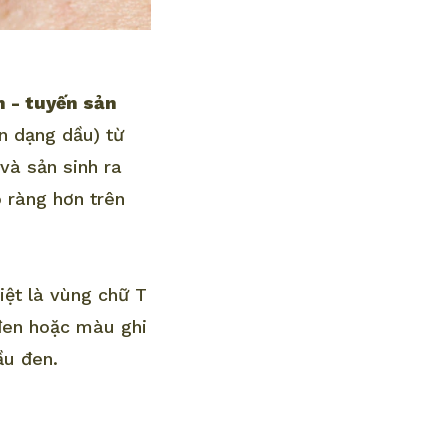
n - tuyến sản
n dạng dầu) từ
và sản sinh ra
õ ràng hơn trên
iệt là vùng chữ T
đen hoặc màu ghi
ầu đen.