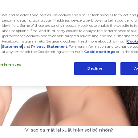
We and selected third parties use cookies and similar technologies to collect and 
personal data, including your IP address, device type, browsing behaviour, and 
identifiers. Some of these are strictly necessary cookies to enable the website to f
also use optional first- and third-party cookies to analyse the performance of our
(performance cookies) and to enable targeted advertising and social sharing feat
Facebook, Instagram, etc. (targeting cookies). Read more about this in our
Cook
Statement
and
Privacy Statement
. For more information and to change you
at any time click the Cookie settings option here:
Cookie settings
or in the foot
references
Decline
A
Vì sao da mặt lại xuất hiện sợi bã nhờn?