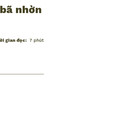
 bã nhờn
ời gian đọc:
7 phút