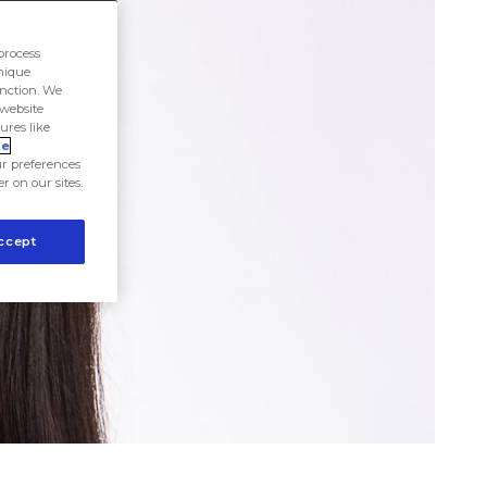
process
unique
unction. We
 website
ures like
ie
r preferences
er on our sites.
ccept