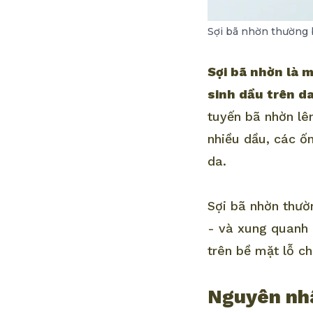
Sợi bã nhờn thường 
Sợi bã nhờn là 
sinh dầu trên d
tuyến bã nhờn lê
nhiều dầu, các ốn
da.
Sợi bã nhờn thườn
- và xung quanh
trên bề mặt lỗ c
Nguyên nhâ