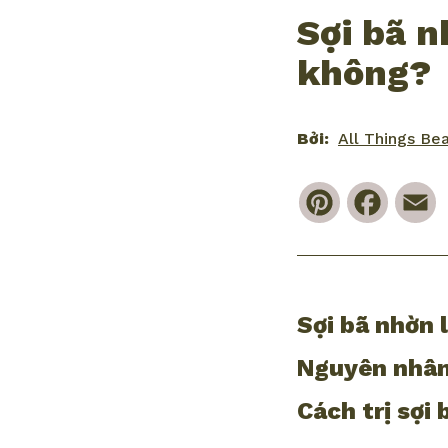
Sợi bã n
không?
Bởi:
All Things Be
Pinterest
Faceb
E
Sợi bã nhờn l
Nguyên nhân
Cách trị sợi