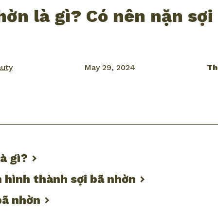
hờn là gì? Có nên nặn sợi
auty
May 29, 2024
Th
ook
mail
à gì?
 hình thành sợi bã nhờn
 bã nhờn