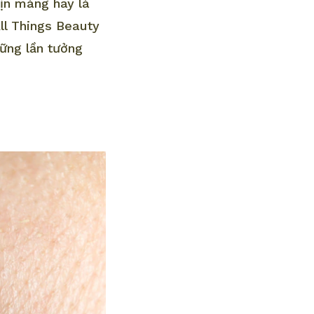
mịn màng hay là
ll Things Beauty
hững lần tưởng