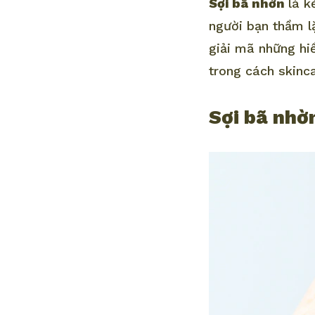
Sợi bã nhờn
là k
người bạn thầm l
giải mã những hi
trong cách skinc
Sợi bã nhờn