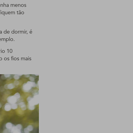
tenha menos
fiquem tão
a de dormir, é
emplo.
io 10
 os fios mais