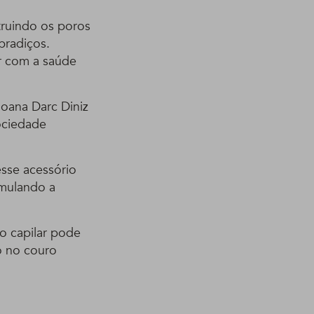
truindo os poros
bradiços.
r com a saúde
oana Darc Diniz
Sociedade
esse acessório
imulando a
o capilar pode
o no couro