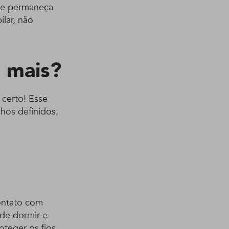
que permaneça
lar, não
a mais?
 certo! Esse
chos definidos,
ontato com
 de dormir e
oteger os fios