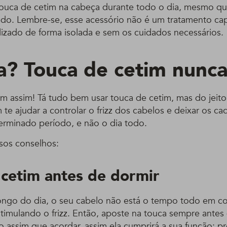
 touca de cetim na cabeça durante todo o dia, mesmo 
odo. Lembre-se, esse acessório não é um tratamento capi
lizado de forma isolada e sem os cuidados necessários.
a? Touca de cetim nunc
m assim! Tá tudo bem usar touca de cetim, mas do jeito
m te ajudar a controlar o frizz dos cabelos e deixar os ca
rminado período, e não o dia todo.
sos conselhos:
 cetim antes de dormir
ongo do dia, o seu cabelo não está o tempo todo em c
stimulando o frizz. Então, aposte na touca sempre antes
io assim que acordar, assim ela cumprirá a sua função: pr