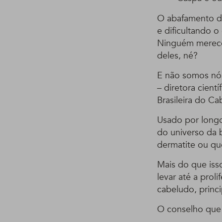
O abafamento de
e dificultando o
Ninguém merece 
deles, né?
E não somos nós
– diretora cient
Brasileira do Cab
Usado por longo
do universo da 
dermatite ou qu
Mais do que iss
levar até a pro
cabeludo, princ
O conselho que a