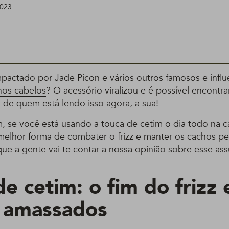
2023
pactado por Jade Picon e vários outros famosos e infl
nos cabelos
? O acessório viralizou e é possível encontra
a de quem está lendo isso agora, a sua!
 se você está usando a touca de cetim o dia todo na c
 melhor forma de combater o frizz e manter os cachos p
ue a gente vai te contar a nossa opinião sobre esse ass
e cetim: o fim do frizz 
 amassados