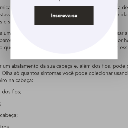
mica! Quem nunca viu uma amiga ou já usou a touca de
estava em casa de bobeira, sendo uma ótima oportunida
Inscreva-se
s e sem frizz?
s um super conselho para te dar: não vale a pena usar 
á parou para pensar que o seu cabelo está fechado por h
o que não é respirável e possivelmente você repete ess
ar um abafamento da sua cabeça e, além dos fios, pode p
 Olha só quantos sintomas você pode colecionar usand
eiro na cabeça:
 dos fios;
;
 cabeça;
tros.