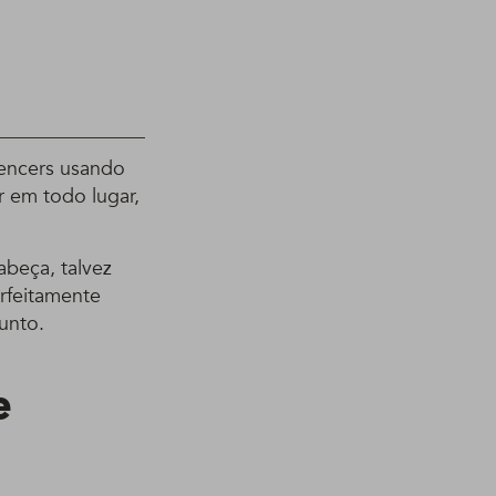
uencers usando
r em todo lugar,
abeça, talvez
erfeitamente
unto.
e