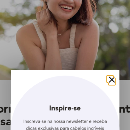
Fechar
rmir ok, mas e o dia in
Inspire-se
sar touca de cetim?
Inscreva-se na nossa newsletter e receba
dicas exclusivas para cabelos incríveis