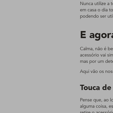
Nunca utilize a
em casa o dia t
podendo ser uti
E agor
Calma, não é be
acessório vai si
mas por um dete
Aqui vão os nos
Touca de
Pense que, ao l
alguma coisa, e
retire o acessór