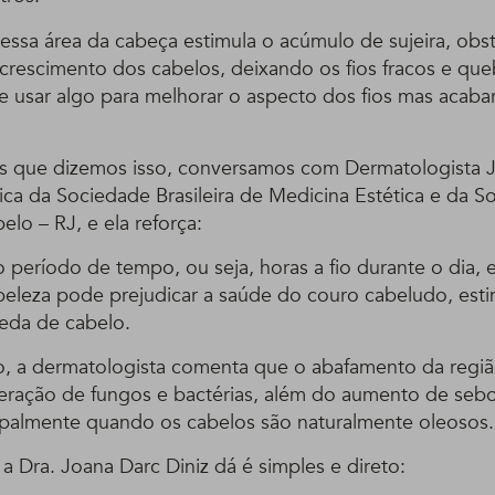
ssa área da cabeça estimula o acúmulo de sujeira, obs
 crescimento dos cabelos, deixando os fios fracos e que
usar algo para melhorar o aspecto dos fios mas acaba
 que dizemos isso, conversamos com Dermatologista J
ífica da Sociedade Brasileira de Medicina Estética e da 
elo – RJ, e ela reforça:
 período de tempo, ou seja, horas a fio durante o dia, 
beleza pode prejudicar a saúde do couro cabeludo, est
eda de cabelo.
o, a dermatologista comenta que o abafamento da regiã
liferação de fungos e bactérias, além do aumento de seb
ipalmente quando os cabelos são naturalmente oleosos.
 Dra. Joana Darc Diniz dá é simples e direto: