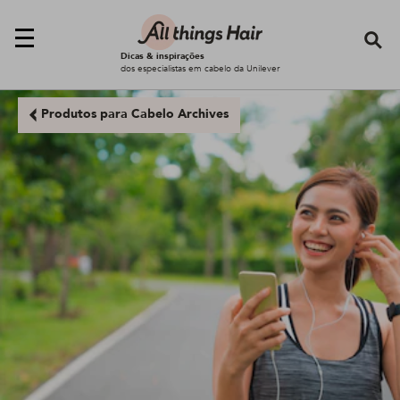
Se
Dicas & inspirações
dos especialistas em cabelo da Unilever
Produtos para Cabelo Archives