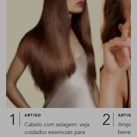
ARTIGO
ARTIGO
Cabelo com selagem: veja
Ampola 
cuidados essenciais para
benefíc