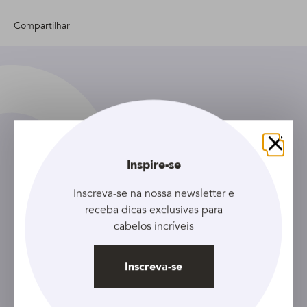
Compartilhar
Fechar
Inspire-se
Cadastre seu e-mail e receba as
últimas novidades, além de
Inscreva-se na nossa newsletter e
descontos exclusivos!
receba dicas exclusivas para
cabelos incríveis
Inscreva-se
Inscreva-se