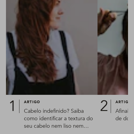
ARTIGO
ARTIGO
Cabelo indefinido? Saiba
Afinal,
como identificar a textura do
de dorm
seu cabelo nem liso nem
cacheado