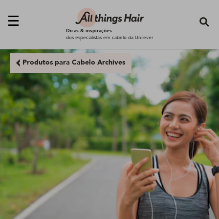
Se
Dicas & inspirações
dos especialistas em cabelo da Unilever
Produtos para Cabelo Archives