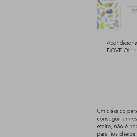
Acondicion
DOVE Oleo
Nutrición 4
Um clássico par
conseguir um est
efeito, não é ne
para fios cheios