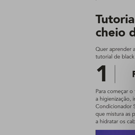
Tutori
cheio d
Quer aprender a 
tutorial de blac
1
Para começar o t
a higienização,
Condicionador S
que mistura as 
a hidratar os ca