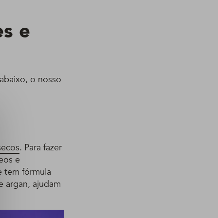
es e
 abaixo, o nosso
secos
. Para fazer
eos e
e tem fórmula
e argan, ajudam