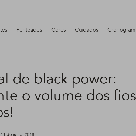
tes
Penteados
Cores
Cuidados
Cronograma
al de black power:
te o volume dos fios
os!
 11 de julho, 2018