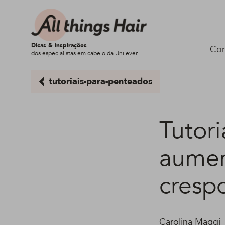
Dicas & inspirações
Cor
dos especialistas em cabelo da Unilever
tutoriais-para-penteados
Tutori
aumen
cresp
Carolina Maggi
|