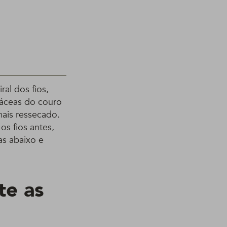
al dos fios,
báceas do couro
mais ressecado.
os fios antes,
as abaixo e
te as