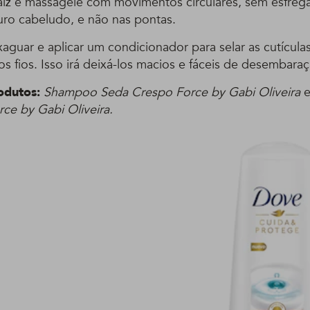
aiz e massageie com movimentos circulares, sem esfrega
uro cabeludo, e não nas pontas.
aguar e aplicar um condicionador para selar as cutículas
 fios. Isso irá deixá-los macios e fáceis de desembaraç
odutos:
Shampoo Seda Crespo Force by Gabi Oliveira
ce by Gabi Oliveira.