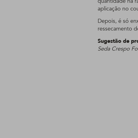
quantidade na r
aplicação no co
Depois, é só enx
ressecamento dos
Sugestão de pr
Seda Crespo For