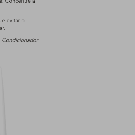
r. Concentre a
 e evitar o
ar.
e
Condicionador