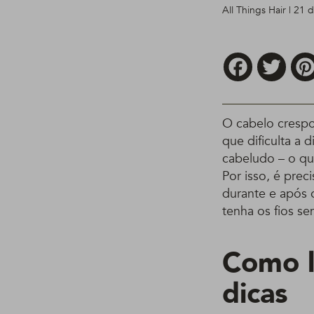
All Things Hair | 21 
Facebook
Twitt
O cabelo crespo
que dificulta a 
cabeludo – o qu
Por isso, é prec
durante e após 
tenha os fios s
Como l
dicas