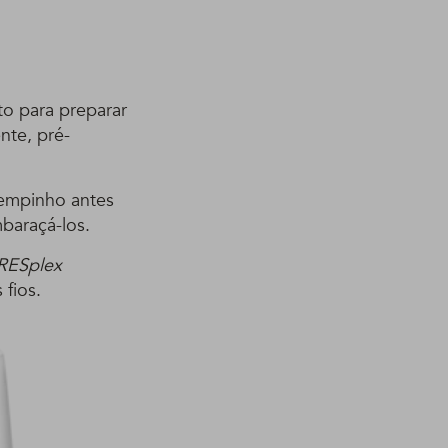
to para preparar
nte, pré-
empinho antes
baraçá-los.
RESplex
 fios.