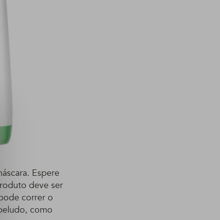
máscara. Espere
produto deve ser
 pode correr o
abeludo, como