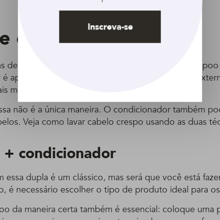
Inscreva-se
e o banho
s de lavar os fios. A mais comum delas é com shampoo
é aplicado para alinhar as cutículas, camada mais exter
ais maleáveis.
essa não é a única maneira. O condicionador também po
belos. Veja como lavar cabelo crespo usando as duas téc
+ condicionador
m essa dupla é um clássico, mas será que você está faze
o, é necessário escolher o tipo de produto ideal para os 
oo da maneira certa também é essencial: coloque uma