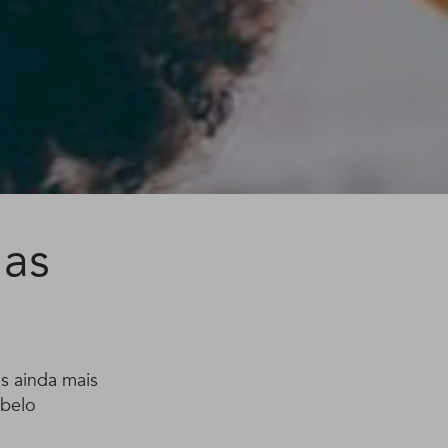
 as
os ainda mais
abelo