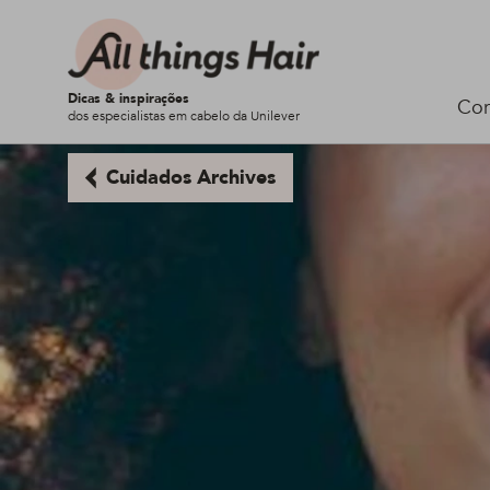
Dicas & inspirações
Cor
dos especialistas em cabelo da Unilever
Cuidados Archives