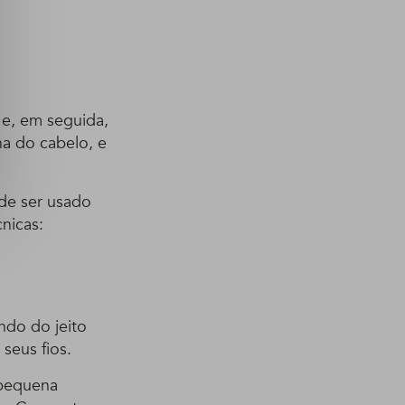
 e, em seguida,
na do cabelo, e
de ser usado
nicas:
ndo do jeito
seus fios.
 pequena