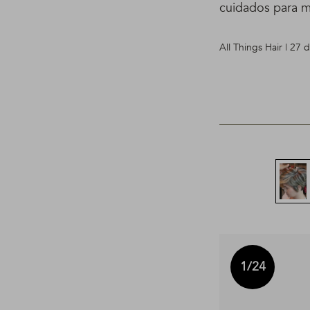
cuidados para m
All Things Hair | 27
1
/24