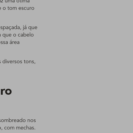
iz uma ótima
ue o tom escuro
spaçada, já que
m que o cabelo
essa área
 diversos tons,
iro
e sombreado nos
ro, com mechas.