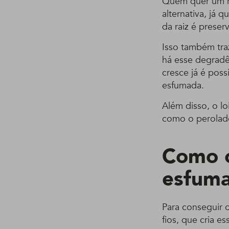
Quem quer um re
alternativa, já 
da raiz é preser
Isso também tra
há esse degradê
cresce já é poss
esfumada.
Além disso, o l
como o perolado
Como c
esfuma
Para conseguir 
fios, que cria e