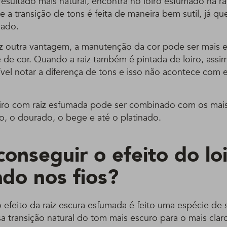
sultado mais natural, encontra no loiro esfumado na ra
que a transição de tons é feita de maneira bem sutil, já q
vado.
z outra vantagem, a manutenção da cor pode ser mais e
 de cor. Quando a raiz também é pintada de loiro, assi
ível notar a diferença de tons e isso não acontece com 
oiro com raiz esfumada pode ser combinado com os mais
, o dourado, o bege e até o platinado.
onseguir o efeito do lo
do nos fios?
o efeito da raiz escura esfumada é feito uma espécie d
ssa transição natural do tom mais escuro para o mais cla