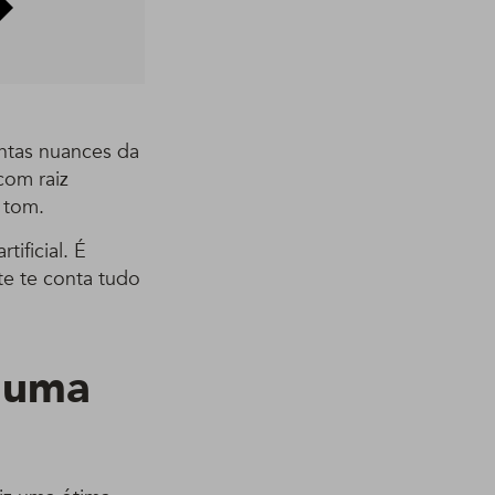
antas nuances da
com raiz
 tom.
ificial. É
nte te conta tudo
a uma