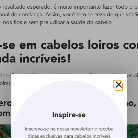
o resultado esperado, é muito importante fazer todo o
onal de confiança. Assim, você tem certeza de que vai 
el nos fios e sem prejudicar a saúde do cabelo
-se em cabelos loiros co
da incríveis!
 decidir se vai investir na técnica ou não, selecionamos 
pirar em diferentes tons de loiro esfumado na raiz.
Fechar
erolado, que é um tom clarinho, 
com a raiz esfumada
Inspire-se
Inscreva-se na nossa newsletter e receba
dicas exclusivas para cabelos incríveis