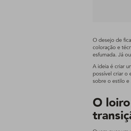
O desejo de fic
coloração e téc
esfumada. Já ouv
A ideia é criar 
possível criar o
sobre o estilo e 
O loir
transiç