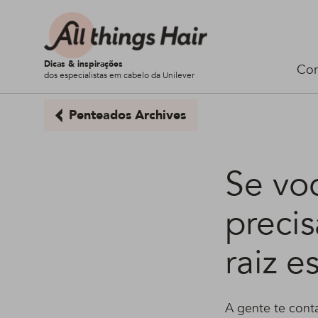
Dicas & inspirações
Cor
dos especialistas em cabelo da Unilever
Penteados Archives
Se voc
precis
raiz 
A gente te cont