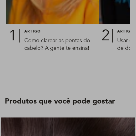
ARTIGO
ARTIGO
Como clarear as pontas do
Usar ca
cabelo? A gente te ensina!
de doc
Produtos que você pode gostar