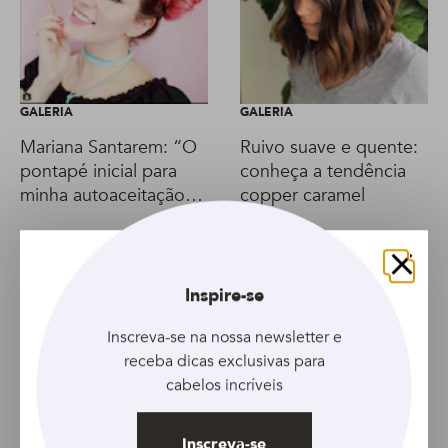
GALERIA
GALERIA
Mariana Santarem: “O
Ruivo suave e quente:
pontapé inicial para
conheça a tendência
minha autoaceitação
copper caramel
foi ter parado de ter
me trajar para os
outros”
Fechar
Inspire-se
Inscreva-se na nossa newsletter e
receba dicas exclusivas para
cabelos incríveis
Inscreva-se