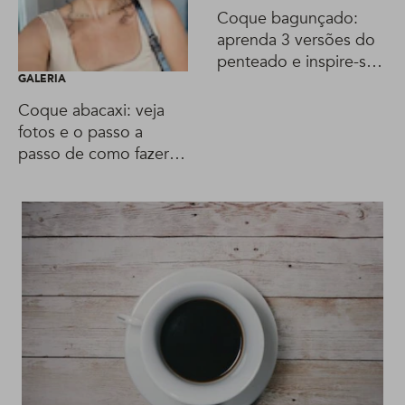
Coque bagunçado:
aprenda 3 versões do
penteado e inspire-se
GALERIA
em fotos!
Coque abacaxi: veja
fotos e o passo a
passo de como fazer o
penteado do
momento!