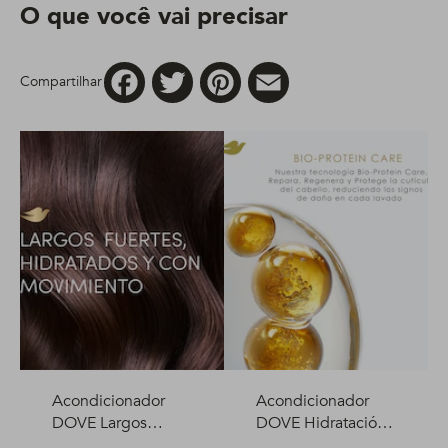
O que você vai precisar
Facebook
Twitter
Pinterest
Email
Compartilhar
Acondicionador
Acondicionador
DOVE Largos
DOVE Hidratación
Fortalecidos +
+ Hialuron Vit 400