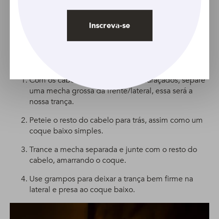
Dica extra:
para as mulheres com cabelos cacheados e
crespos, é interessante valorizar a textura natural dos fios.
Deixe os cachos definidos e use-os ao seu favor!
Inscreva-se
Para quem prefere um visual mais elaborado, o coque
baixo com trança lateral faz toda a diferença. Confira o
passo a passo:
Com os cabelos limpos e desembaraçados, separe
uma mecha grossa da frente/lateral, essa será a
nossa trança.
Peteie o resto do cabelo para trás, assim como um
coque baixo simples.
Trance a mecha separada e junte com o resto do
cabelo, amarrando o coque.
Use grampos para deixar a trança bem firme na
lateral e presa ao coque baixo.