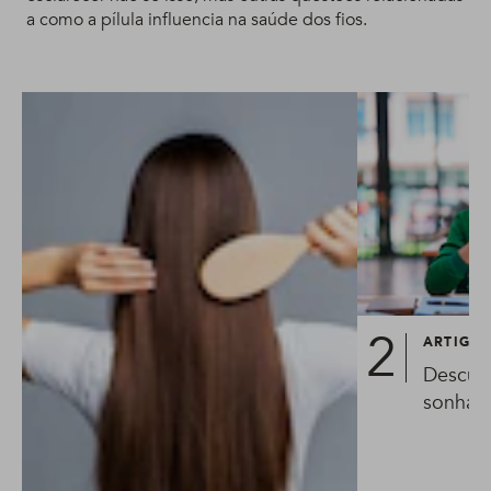
a como a pílula influencia na saúde dos fios.
ARTIGO
Descubr
sonhar