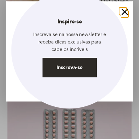
Coque alto no cabelo
crespo: tutorial ensina
esse penteado para a
Fechar
Inspire-se
vida
Inscreva-se na nossa newsletter e
receba dicas exclusivas para
TUTORIAL
cabelos incríveis
Aprenda como fazer o
coque rosquinha baixo
Inscreva-se
em casa