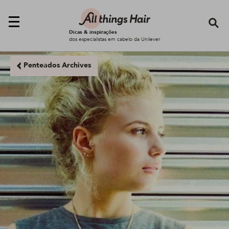
Se
Dicas & inspirações
dos especialistas em cabelo da Unilever
Penteados Archives